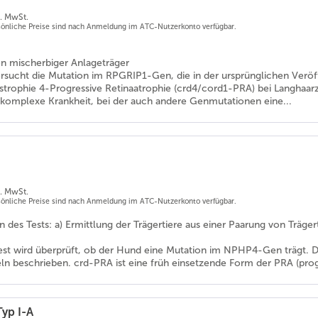
l. MwSt.
rsönliche Preise sind nach Anmeldung im ATC-Nutzerkonto verfügbar.
ion mischerbiger Anlageträger
ersucht die Mutation im RPGRIP1-Gen, die in der ursprünglichen Veröff
trophie 4-Progressive Retinaatrophie (crd4/cord1-PRA) bei Langhaar
 komplexe Krankheit, bei der auch andere Genmutationen eine...
l. MwSt.
rsönliche Preise sind nach Anmeldung im ATC-Nutzerkonto verfügbar.
es Tests: a) Ermittlung der Trägertiere aus einer Paarung von Trägertie
est wird überprüft, ob der Hund eine Mutation im NPHP4-Gen trägt. Di
ln beschrieben. crd-PRA ist eine früh einsetzende Form der PRA (progr
Typ I-A