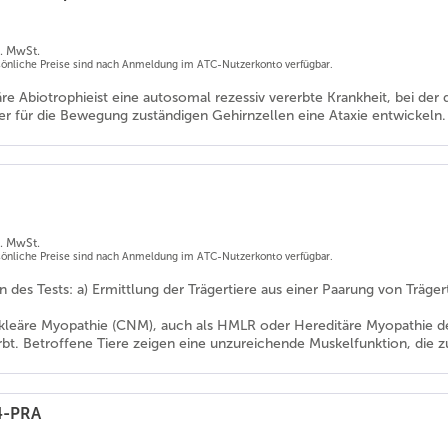
l. MwSt.
rsönliche Preise sind nach Anmeldung im ATC-Nutzerkonto verfügbar.
re Abiotrophieist eine autosomal rezessiv vererbte Krankheit, bei der
er für die Bewegung zuständigen Gehirnzellen eine Ataxie entwickeln
l. MwSt.
rsönliche Preise sind nach Anmeldung im ATC-Nutzerkonto verfügbar.
es Tests: a) Ermittlung der Trägertiere aus einer Paarung von Trägertie
kleäre Myopathie (CNM), auch als HMLR oder Hereditäre Myopathie de
rbt. Betroffene Tiere zeigen eine unzureichende Muskelfunktion, die zu
4-PRA