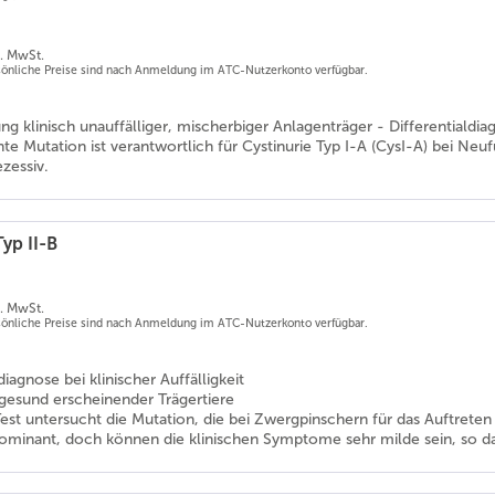
l. MwSt.
rsönliche Preise sind nach Anmeldung im ATC-Nutzerkonto verfügbar.
rung klinisch unauffälliger, mischerbiger Anlagenträger - Differentialdia
te Mutation ist verantwortlich für Cystinurie Typ I-A (CysI-A) bei Ne
zessiv.
Typ II-B
l. MwSt.
rsönliche Preise sind nach Anmeldung im ATC-Nutzerkonto verfügbar.
diagnose bei klinischer Auffälligkeit
gesund erscheinender Trägertiere
est untersucht die Mutation, die bei Zwergpinschern für das Auftreten 
minant, doch können die klinischen Symptome sehr milde sein, so das