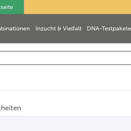
tseite
binationen
Inzucht & Vielfalt
DNA-Testpakete
heiten
(
11
)