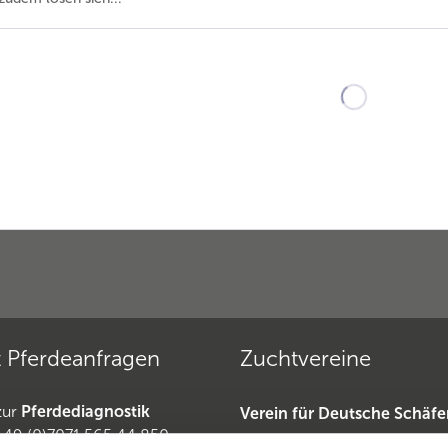
 Pferdeanfragen
Zuchtvereine
zur
Pferdediagnostik
Verein für Deutsche Schäf
+49 (0)7071 565 44 850
»