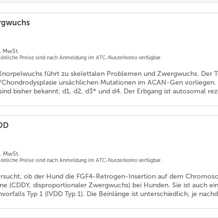
rgwuchs
l. MwSt.
rsönliche Preise sind nach Anmeldung im ATC-Nutzerkonto verfügbar.
norpelwuchs führt zu skelettalen Problemen und Zwergwuchs. Der Te
hondrodysplasie ursächlichen Mutationen im ACAN-Gen vorliegen. Vi
nd bisher bekannt: d1, d2, d3* und d4. Der Erbgang ist autosomal rez
DD
l. MwSt.
rsönliche Preise sind nach Anmeldung im ATC-Nutzerkonto verfügbar.
ersucht, ob der Hund die FGF4-Retrogen-Insertion auf dem Chromosom 
ine (CDDY, disproportionaler Zwergwuchs) bei Hunden. Sie ist auch ein
orfalls Typ 1 (IVDD Typ 1). Die Beinlänge ist unterschiedlich, je nac