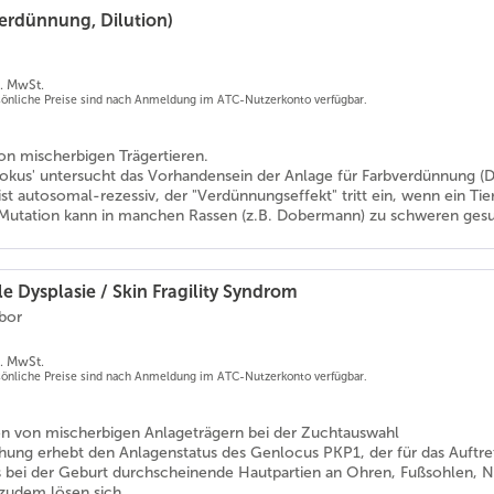
erdünnung, Dilution)
l. MwSt.
rsönliche Preise sind nach Anmeldung im ATC-Nutzerkonto verfügbar.
on mischerbigen Trägertieren.
Lokus' untersucht das Vorhandensein der Anlage für Farbverdünnung (Di
st autosomal-rezessiv, der "Verdünnungseffekt" tritt ein, wenn ein Tier
-Mutation kann in manchen Rassen (z.B. Dobermann) zu schweren gesu
e Dysplasie / Skin Fragility Syndrom
abor
l. MwSt.
rsönliche Preise sind nach Anmeldung im ATC-Nutzerkonto verfügbar.
tion von mischerbigen Anlageträgern bei der Zuchtauswahl
hung erhebt den Anlagenstatus des Genlocus PKP1, der für das Auftre
s bei der Geburt durchscheinende Hautpartien an Ohren, Fußsohlen, 
zudem lösen sich...