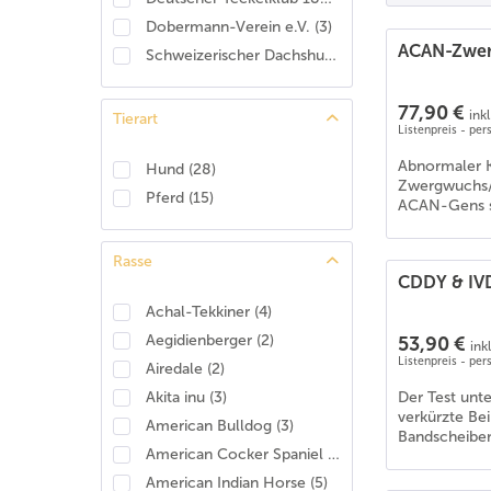
Dobermann-Verein e.V.
(
3
)
ACAN-Zwe
Schweizerischer Dachshund Club
(
2
)
77,90 €
ink
Tierart
Listenpreis - pe
Abnormaler K
Hund
(
28
)
Zwergwuchs/C
Pferd
(
15
)
ACAN-Gens si
Rasse
CDDY & IV
Achal-Tekkiner
(
4
)
Aegidienberger
(
2
)
53,90 €
ink
Listenpreis - pe
Airedale
(
2
)
Der Test unt
Akita inu
(
3
)
verkürzte Be
American Bulldog
(
3
)
Bandscheibenv
American Cocker Spaniel
(
1
)
American Indian Horse
(
5
)