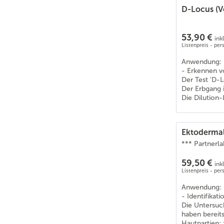
D-Locus (V
Eurasier
(
5
)
Fellpony
(
4
)
53,90 €
Flat Coated Retriever
(
4
)
ink
Listenpreis - pe
Französische Bulldogge
(
1
)
Anwendung:
Frederiksborger
(
3
)
- Erkennen v
Freiberger/Franches-Montagnes
(
3
)
Der Test 'D-
Friese
(
5
)
Der Erbgang i
Die Dilution
Gelderland
(
4
)
Golden Retriever
(
6
)
Griffon
(
1
)
Ektodermal
Gypsy Cob/Vanner
(
4
)
*** Partnerl
Hackney
(
3
)
59,50 €
ink
Haflinger
(
5
)
Listenpreis - pe
Hannoveraner
(
4
)
Anwendung:
Hessisches Warmblut
(
3
)
- Identifika
Highland-Pony
(
1
)
Die Untersuc
haben bereit
Holländisches Reitpony
(
7
)
Hautpartien; 