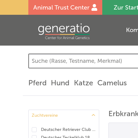
Animal Trust Center
Zur Star
Kom
Pferd
Hund
Katze
Camelus
Erbkrank
Zuchtvereine
Deutscher Retriever Club e.V., DRC. DNA-Programm Identität und Eigenschaften
Deutscher Teckelklub 1888 e.V., DTK
(
8
)