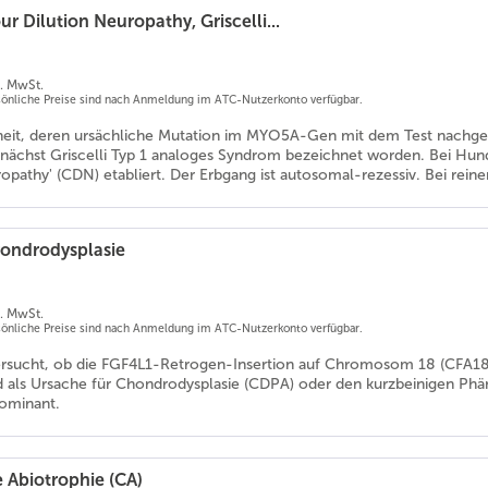
r Dilution Neuropathy, Griscelli...
l. MwSt.
rsönliche Preise sind nach Anmeldung im ATC-Nutzerkonto verfügbar.
heit, deren ursächliche Mutation im MYO5A-Gen mit dem Test nachge
ächst Griscelli Typ 1 analoges Syndrom bezeichnet worden. Bei Hunden
opathy' (CDN) etabliert. Der Erbgang ist autosomal-rezessiv. Bei rei
ondrodysplasie
l. MwSt.
rsönliche Preise sind nach Anmeldung im ATC-Nutzerkonto verfügbar.
ersucht, ob die FGF4L1-Retrogen-Insertion auf Chromosom 18 (CFA18
d als Ursache für Chondrodysplasie (CDPA) oder den kurzbeinigen Phä
ominant.
e Abiotrophie (CA)