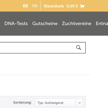
DE
EN
Warenkorb
0,00 €
DNA-Tests
Gutscheine
Zuchtvereine
Entn
Sortierung: