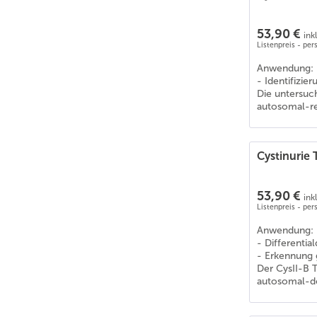
Curly Horse
(
3
)
Dalespony
(
5
)
53,90 €
ink
Dalmatiner
(
1
)
Listenpreis - pe
Dansk Varmblod (DWB)
(
4
)
Anwendung:
Dartmoor Pony
(
4
)
- Identifizie
Deutsche Dogge
(
3
)
Die untersuch
autosomal-re
Deutscher Schäferhund
(
4
)
Deutsches Classic Pony
(
4
)
Deutsches Reitpferd
(
5
)
Cystinurie 
Deutsches Reitpony
(
6
)
Deutsches Sportpferd (DSP)
(
4
)
53,90 €
ink
Dobermann
(
5
)
Listenpreis - pe
Drum Horse
(
5
)
Anwendung:
Dt. PB Shetlandpony
(
5
)
- Differential
- Erkennung 
Dülmener Pferd
(
2
)
Der CysII-B T
Edelbluthaflinger
(
5
)
autosomal-do
Englische Bulldogge
(
2
)
Englisches Vollblut
(
4
)