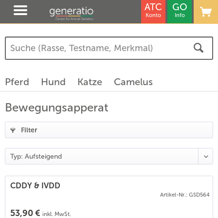
ATC
GO
Konto
Info
(
4
)
(
1
)
)
Pferd
Hund
Katze
Camelus
Bewegungsapperat
Filter
CDDY & IVDD
Artikel-Nr.: GSD564
53,90 €
inkl. MwSt.