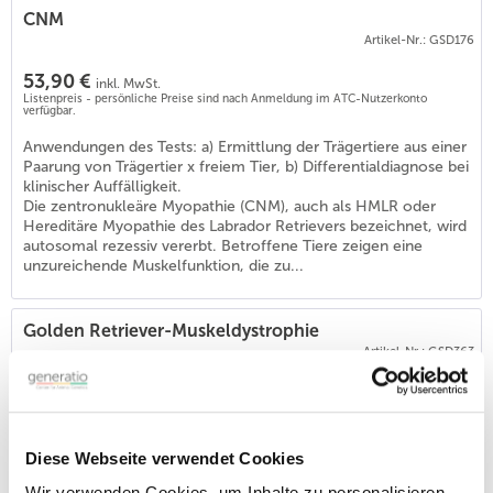
CNM
Artikel-Nr.: GSD176
53,90 €
inkl. MwSt.
Listenpreis - persönliche Preise sind nach Anmeldung im ATC-Nutzerkonto
verfügbar.
Anwendungen des Tests: a) Ermittlung der Trägertiere aus einer
Paarung von Trägertier x freiem Tier, b) Differentialdiagnose bei
klinischer Auffälligkeit.
Die zentronukleäre Myopathie (CNM), auch als HMLR oder
Hereditäre Myopathie des Labrador Retrievers bezeichnet, wird
autosomal rezessiv vererbt. Betroffene Tiere zeigen eine
unzureichende Muskelfunktion, die zu...
Golden Retriever-Muskeldystrophie
Artikel-Nr.: GSD363
53,90 €
inkl. MwSt.
Listenpreis - persönliche Preise sind nach Anmeldung im ATC-Nutzerkonto
verfügbar.
Diese Webseite verwendet Cookies
Anwendung:
- Ermittlung des Anlagenstatus zur Paarungsplanung
Wir verwenden Cookies, um Inhalte zu personalisieren