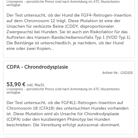
Listenpreis - persönliche Preise sind nach Anmeldung im ATC-Nutzerkonto
verfügbar.
Der Test untersucht, ob der Hund die FGF4-Retrogen-Insertion
auf dem Chromosom 12 trägt. Diese Mutation ist eine der
Ursachen für verkürzte Beine (CDDY, disproportionaler
Zwergwuchs) bei Hunden. Sie ist auch ein Risikofaktor für das
Auftreten des Hansen-Bandscheibenvorfalls Typ 1 (IVDD Typ 1).
Die Beinlänge ist unterschiedlich, je nachdem, ob der Hund
eine oder zwei Kopien...
CDPA - Chrondrodysplasie
Artikel-Nr.: GSD155
53,90 €
inkl. MwSt.
Listenpreis - persönliche Preise sind nach Anmeldung im ATC-Nutzerkonto
verfügbar.
(
1
)
Der Test untersucht, ob die FGF4L1-Retrogen-Insertion auf
Chromosom 18 (CFA18) des untersuchten Hundes vorhanden
ist. Diese Mutation wird als Ursache für Chondrodysplasie
(CDPA) oder den kurzbeinigen Phänotyp bei Hunden
beschrieben. Die Vererbung erfolgt autosomal-dominant.