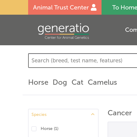
Animal Trust Center
To Hom
Com
Horse
Dog
Cat
Camelus
Cancer
Species
Horse
(
1
)