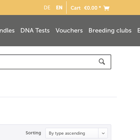
EN
DE
Cart
€0.00 *
ndles
DNA Tests
Vouchers
Breeding clubs
Sorting