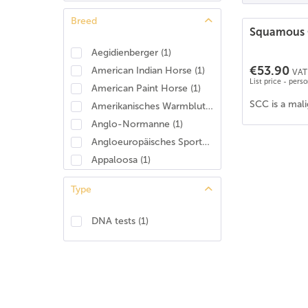
Breed
Squamous 
Aegidienberger
(
1
)
€53.90
American Indian Horse
(
1
)
VAT 
List price - pers
American Paint Horse
(
1
)
SCC is a mal
Amerikanisches Warmblut
(
1
)
Anglo-Normanne
(
1
)
Angloeuropäisches Sportpferd (AES)
(
1
)
Appaloosa
(
1
)
Araber
(
1
)
Type
Araber-Berber
(
1
)
Araberpinto
(
1
)
DNA tests
(
1
)
Arabisches Halbblut
(
1
)
Australisches Stockhorse
(
1
)
Belgian Draft/Brabant
(
1
)
Belgisches Reitpony
(
1
)
Brabanter/Belgisches Kaltblut
(
1
)