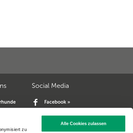
ons
Social Media
erhunde
Facebook »
YouTube »
e.V. »
Alle Cookies zulassen
V. »
onymisiert zu