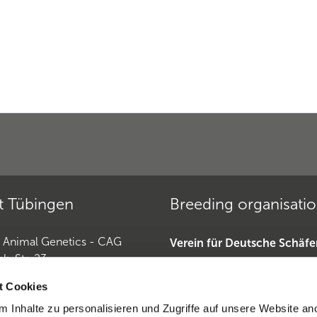
t Tübingen
Breeding organisati
r Animal Genetics - CAG
Verein für Deutsche Schäf
ch-Str. 23
»
Tübingen
Deutscher Teckelklub 1888 
t Cookies
Deutscher Retriever Club e.
 Inhalte zu personalisieren und Zugriffe auf unsere Website an
Horse Genetics