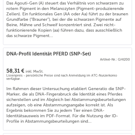
Das Agouti-Gen (A) steuert das Verhältnis von schwarzem zu
rotem Pigment in den Melanozyten (Pigment-produzierende
Zellen). Ein funktionales Gen (AA oder Aa) führt zu der braunen
Grundfarbe (“Brauner”), bei der die schwarzen Pigmente auf
Beine, Mähne und Schweif konzentriert sind. Zwei nicht-
funktionierende Kopien (aa) führen dazu, dass ausschließlich
das schwarze Pigment...
DNA-Profil Identität PFERD (SNP-Set)
Artikel-Nr.: GHI200
58,31 €
inkl. MwSt.
Listenpreis - persönliche Preise sind nach Anmeldung im ATC-Nutzerkonto
verfügbar.
Im Rahmen dieser Untersuchung etabliert Generatio die SNP-
Marker, die als DNA-Fingerabruck die Identität eines Pferdes
sicherstellen und im Abgleich bei Abstammungsbeurteilungen
aufzeigen, ob eine Abstammungsangabe korrekt ist. Als
Ergebnis bekommen Sie zu jedem Tier einen DNA-
Identitätsausweis im PDF-Format. Für die Nutzung der ID-
Profile in Abstammungsbeurteilungen sind...