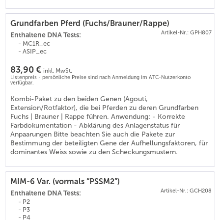
Grundfarben Pferd (Fuchs/Brauner/Rappe)
Artikel-Nr.: GPH807
Enthaltene DNA Tests:
- MC1R_ec
- ASIP_ec
83,90 €
inkl. MwSt.
Listenpreis - persönliche Preise sind nach Anmeldung im ATC-Nutzerkonto
verfügbar.
Kombi-Paket zu den beiden Genen (Agouti,
Extension/Rotfaktor), die bei Pferden zu deren Grundfarben
Fuchs | Brauner | Rappe führen. Anwendung: - Korrekte
Farbdokumentation - Abklärung des Anlagenstatus für
Anpaarungen Bitte beachten Sie auch die Pakete zur
Bestimmung der beteiligten Gene der Aufhellungsfaktoren, für
dominantes Weiss sowie zu den Scheckungsmustern.
MIM-6 Var. (vormals “PSSM2”)
Artikel-Nr.: GCH208
Enthaltene DNA Tests:
- P2
- P3
- P4