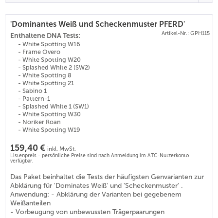
'Dominantes Weiß und Scheckenmuster PFERD'
Artikel-Nr.: GPH115
Enthaltene DNA Tests:
- White Spotting W16
- Frame Overo
- White Spotting W20
- Splashed White 2 (SW2)
- White Spotting 8
- White Spotting 21
- Sabino 1
- Pattern-1
- Splashed White 1 (SW1)
- White Spotting W30
- Noriker Roan
- White Spotting W19
159,40 €
inkl. MwSt.
Listenpreis - persönliche Preise sind nach Anmeldung im ATC-Nutzerkonto
verfügbar.
Das Paket beinhaltet die Tests der häufigsten Genvarianten zur
Abklärung für 'Dominates Weiß' und 'Scheckenmuster' .
Anwendung: - Abklärung der Varianten bei gegebenem
Weißanteilen
- Vorbeugung von unbewussten Trägerpaarungen