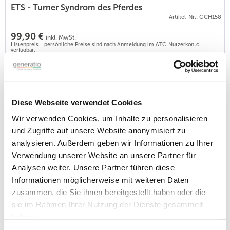
ETS - Turner Syndrom des Pferdes
Artikel-Nr.: GCH158
99,90 €
inkl. MwSt.
Listenpreis - persönliche Preise sind nach Anmeldung im ATC-Nutzerkonto
verfügbar.
Das Turner-Syndrom ist bei Pferden die häufigste
Chromosomenanomalie bei Stuten. Das fehlende X
Chromosom führt zu einem unvollständigen Genitaltrakt, bei
normalem Äußeren.
Diese Webseite verwendet Cookies
Anwendung des Test:
- Unfruchtbarkeit
Wir verwenden Cookies, um Inhalte zu personalisieren
- Sicherstellen der normalen X-chromosomalen Ausstattung
und Zugriffe auf unsere Website anonymisiert zu
bei nicht geschlechtsreifen Stuten
analysieren. Außerdem geben wir Informationen zu Ihrer
Verwendung unserer Website an unsere Partner für
Extension (E-Lokus)
Analysen weiter. Unsere Partner führen diese
Artikel-Nr.: GSH203
Informationen möglicherweise mit weiteren Daten
53,90 €
zusammen, die Sie ihnen bereitgestellt haben oder die
inkl. MwSt.
Listenpreis - persönliche Preise sind nach Anmeldung im ATC-Nutzerkonto
sie im Rahmen Ihrer Nutzung der Dienste gesammelt
verfügbar.
haben.
Pferde mit zwei Kopien der MC1R-Variante (ee) sind