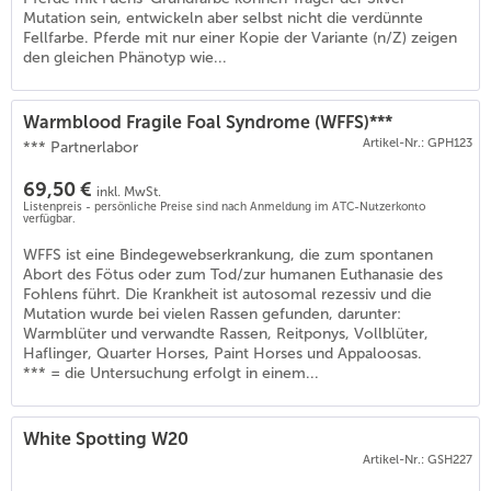
Mutation sein, entwickeln aber selbst nicht die verdünnte
Fellfarbe. Pferde mit nur einer Kopie der Variante (n/Z) zeigen
den gleichen Phänotyp wie...
Warmblood Fragile Foal Syndrome (WFFS)***
Artikel-Nr.: GPH123
*** Partnerlabor
69,50 €
inkl. MwSt.
Listenpreis - persönliche Preise sind nach Anmeldung im ATC-Nutzerkonto
verfügbar.
WFFS ist eine Bindegewebserkrankung, die zum spontanen
Abort des Fötus oder zum Tod/zur humanen Euthanasie des
Fohlens führt. Die Krankheit ist autosomal rezessiv und die
Mutation wurde bei vielen Rassen gefunden, darunter:
Warmblüter und verwandte Rassen, Reitponys, Vollblüter,
Haflinger, Quarter Horses, Paint Horses und Appaloosas.
*** = die Untersuchung erfolgt in einem...
White Spotting W20
Artikel-Nr.: GSH227