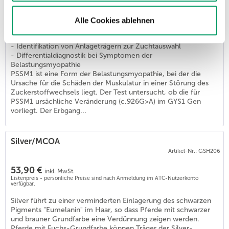
58,91 €
inkl. MwSt.
Listenpreis - persönliche Preise sind nach Anmeldung im ATC-Nutzerkonto
Alle Cookies ablehnen
verfügbar.
Anwendung:
- Identifikation von Anlageträgern zur Zuchtauswahl
- Differentialdiagnostik bei Symptomen der
Belastungsmyopathie
PSSM1 ist eine Form der Belastungsmyopathie, bei der die
Ursache für die Schäden der Muskulatur in einer Störung des
Zuckerstoffwechsels liegt. Der Test untersucht, ob die für
PSSM1 ursächliche Veränderung (c.926G>A) im GYS1 Gen
vorliegt. Der Erbgang...
Silver/MCOA
Artikel-Nr.: GSH206
53,90 €
inkl. MwSt.
Listenpreis - persönliche Preise sind nach Anmeldung im ATC-Nutzerkonto
verfügbar.
Silver führt zu einer verminderten Einlagerung des schwarzen
Pigments "Eumelanin" im Haar, so dass Pferde mit schwarzer
und brauner Grundfarbe eine Verdünnung zeigen werden.
Pferde mit Fuchs-Grundfarbe können Träger der Silver-