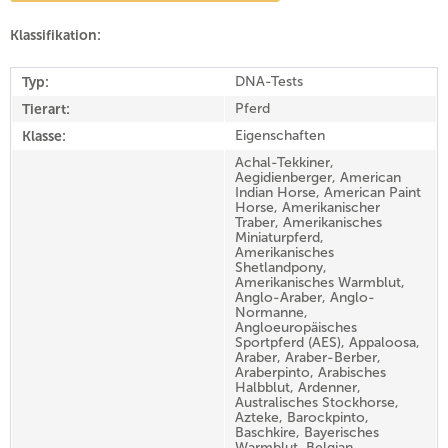
Klassifikation:
Typ:
DNA-Tests
Tierart:
Pferd
Klasse:
Eigenschaften
Achal-Tekkiner,
Aegidienberger, American
Indian Horse, American Paint
Horse, Amerikanischer
Traber, Amerikanisches
Miniaturpferd,
Amerikanisches
Shetlandpony,
Amerikanisches Warmblut,
Anglo-Araber, Anglo-
Normanne,
Angloeuropäisches
Sportpferd (AES), Appaloosa,
Araber, Araber-Berber,
Araberpinto, Arabisches
Halbblut, Ardenner,
Australisches Stockhorse,
Azteke, Barockpinto,
Baschkire, Bayerisches
Warmblut, Belgian