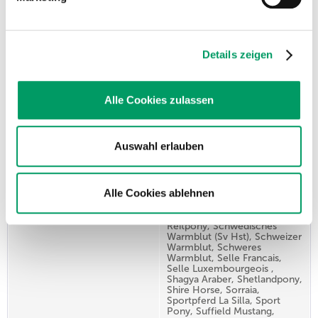
Noriker, Norwegisches
Fjordpferd, Norwegisches
Warmblut, Oldenburger,
ONC, Original Miniature
Shetland Pony, Paint Horse,
Details zeigen
Partbred Arabian, Paso Fino,
Paso Peruano, Percheron,
Pinto, Polnisches Halbblut,
Polnisches Kaltblut,
Polnisches Warmblut, Pony
Alle Cookies zulassen
of the Americas, Pura Raza
Española (PRE), Quarab,
Quarter Horse, Quarter
Pony, Rheinisch-Deutsches
Auswahl erlauben
Kaltblut, Rheinländer, Rocky
Mountain Horse, Rottaler
Warmblut, Russisches
Warmblut, Sachsen-
Alle Cookies ablehnen
Anhaltiner, Schlesisches
Warmblut, Schwarzwälder
Kaltblut, Schwedisches
Reitpony, Schwedisches
Warmblut (Sv Hst), Schweizer
Warmblut, Schweres
Warmblut, Selle Francais,
Selle Luxembourgeois ,
Shagya Araber, Shetlandpony,
Shire Horse, Sorraia,
Sportpferd La Silla, Sport
Pony, Suffield Mustang,