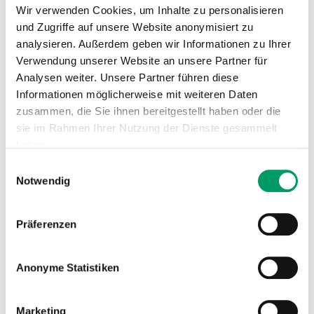
Hessisches Warmblut,
Wir verwenden Cookies, um Inhalte zu personalisieren
Highland-Pony,
Holländisches Reitpony,
und Zugriffe auf unsere Website anonymisiert zu
Holsteiner, Huzule, Irish Cob,
Irish Draught, Irish Piebald
analysieren. Außerdem geben wir Informationen zu Ihrer
and Skewbald (LHI), Irish
Verwendung unserer Website an unsere Partner für
Sport Horse, Islandpferd,
Italienisches Sportpferd,
Analysen weiter. Unsere Partner führen diese
Kaltblut, Kaltblut Traber,
Informationen möglicherweise mit weiteren Daten
keine Angabe zur Rasse |
Pferd, Kentucky Mountain
zusammen, die Sie ihnen bereitgestellt haben oder die
Horse, Kladruber, Kleines
Deutsches Reitpferd,
sie im Rahmen Ihrer Nutzung der Dienste gesammelt
Knabstrupper, Konik, KWPN,
Rasse:
haben.
Lettisches Warmblut,
Lewitzer, Liebenthaler
Einwilligungsauswahl
Wildpferd, Lipizzaner,
Impressum
Datenschutzerklärung
Notwendig
Litauisches Reitpony, Lusitano
(PSL), Mangalarga Marchador,
Mecklenburger Warmblut,
Mischling - Diverse Rassen |
Pferd, Missouri Fox Trotter,
Präferenzen
Morgan, Murgese, Mustang,
National Show Horse,
Nederlands Welsh Pony, New
Forest Pony,
Anonyme Statistiken
Niederländisches
Miniaturpferde,
Niederländisches Reitpony,
Niederländisches Warmblut,
Marketing