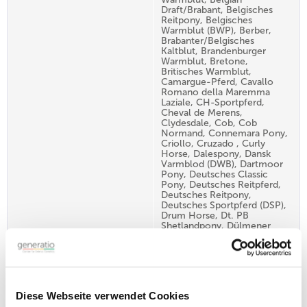
Draft/Brabant, Belgisches
Reitpony, Belgisches
Warmblut (BWP), Berber,
Brabanter/Belgisches
Kaltblut, Brandenburger
Warmblut, Bretone,
Britisches Warmblut,
Camargue-Pferd, Cavallo
Romano della Maremma
Laziale, CH-Sportpferd,
Cheval de Merens,
Clydesdale, Cob, Cob
Normand, Connemara Pony,
Criollo, Cruzado , Curly
Horse, Dalespony, Dansk
Varmblod (DWB), Dartmoor
Pony, Deutsches Classic
Pony, Deutsches Reitpferd,
Deutsches Reitpony,
Deutsches Sportpferd (DSP),
Drum Horse, Dt. PB
Shetlandpony, Dülmener
Pferd, Edelbluthaflinger,
Englisches Vollblut, Fellpony,
Frederiksborger,
Freiberger/Franches-
Montagnes, Gelderland,
Gypsy Cob/Vanner, Hackney,
Diese Webseite verwendet Cookies
Haflinger, Hannoveraner,