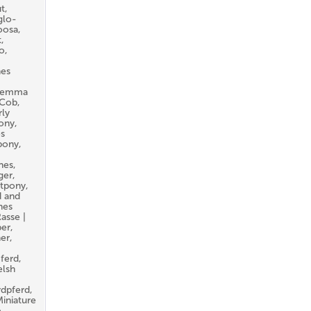
t,
glo-
oosa,
,
o,
hes
aremma
 Cob,
ly
ony,
es
pony,
nes,
ger,
tpony,
d and
hes
asse |
er,
er,
ferd,
elsh
dpferd,
iniature
,