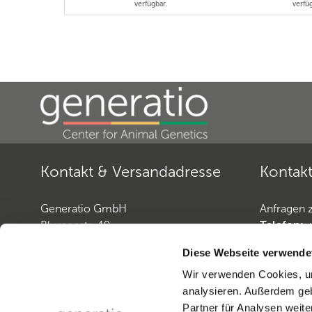
verfügbar.
verfü
Kontakt & Versandadresse
Kontakt
Generatio GmbH
Anfragen 
Blumenstr. 49
Telefon:
D-69115 Heidelberg
Telefax:
+
Diese Webseite verwende
E-Mail:
Pf
Wir verwenden Cookies, um
Anfragen zur
Hundediagnostik
analysieren. Außerdem geb
Telefon:
+49 (0)6221-38935-30
Vertrag w
Partner für Analysen weite
Telefax:
+49 (0)6221-38935-31