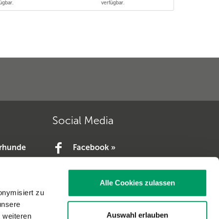
ügbar.
verfügbar.
Social Media
erhunde
Facebook »
YouTube »
e.V. »
Alle Cookies zulassen
V. »
onymisiert zu
unsere
Auswahl erlauben
t weiteren