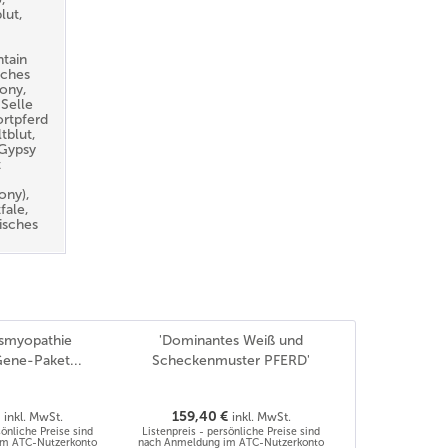
lut,
tain
sches
ony,
Selle
ortpferd
tblut,
 Gypsy
t
ony),
fale,
isches
smyopathie
'Dominantes Weiß und
Gene-Paket...
Scheckenmuster PFERD'
€
159,40 €
inkl. MwSt.
inkl. MwSt.
sönliche Preise sind
Listenpreis - persönliche Preise sind
im ATC-Nutzerkonto
nach Anmeldung im ATC-Nutzerkonto