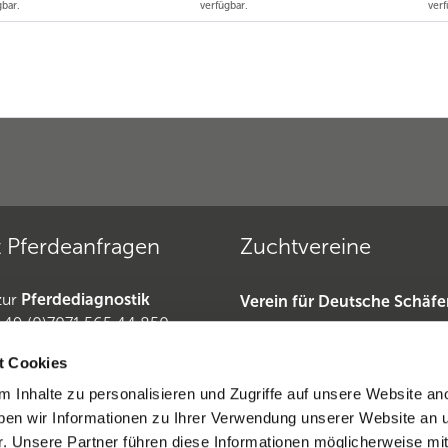
gbar.
verfügbar.
verf
 Pferdeanfragen
Zuchtvereine
zur
Pferdediagnostik
Verein für Deutsche Schäf
+49 (0)7071 565 44 850
»
49 (0)6221-389 353 1
Deutscher Teckelklub 1888 
t Cookies
erdeanfragen
Deutscher Retriever Club e.
 Inhalte zu personalisieren und Zugriffe auf unsere Website an
Dobermannverein »
en wir Informationen zu Ihrer Verwendung unserer Website an 
iderrufen
r. Unsere Partner führen diese Informationen möglicherweise mi