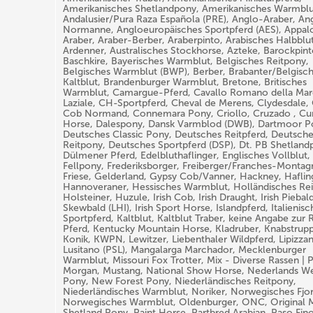
Amerikanisches Shetlandpony, Amerikanisches Warmblu
Andalusier/Pura Raza Española (PRE), Anglo-Araber, An
Normanne, Angloeuropäisches Sportpferd (AES), Appal
Araber, Araber-Berber, Araberpinto, Arabisches Halbblut
Ardenner, Australisches Stockhorse, Azteke, Barockpint
Baschkire, Bayerisches Warmblut, Belgisches Reitpony,
Belgisches Warmblut (BWP), Berber, Brabanter/Belgisc
Kaltblut, Brandenburger Warmblut, Bretone, Britisches
Warmblut, Camargue-Pferd, Cavallo Romano della M
Laziale, CH-Sportpferd, Cheval de Merens, Clydesdale,
Cob Normand, Connemara Pony, Criollo, Cruzado , Cur
Horse, Dalespony, Dansk Varmblod (DWB), Dartmoor P
Deutsches Classic Pony, Deutsches Reitpferd, Deutsch
Reitpony, Deutsches Sportpferd (DSP), Dt. PB Shetland
Dülmener Pferd, Edelbluthaflinger, Englisches Vollblut,
Fellpony, Frederiksborger, Freiberger/Franches-Montag
Friese, Gelderland, Gypsy Cob/Vanner, Hackney, Haflin
Hannoveraner, Hessisches Warmblut, Holländisches Rei
Holsteiner, Huzule, Irish Cob, Irish Draught, Irish Piebal
Skewbald (LHI), Irish Sport Horse, Islandpferd, Italienisc
Sportpferd, Kaltblut, Kaltblut Traber, keine Angabe zur R
Pferd, Kentucky Mountain Horse, Kladruber, Knabstrupp
Konik, KWPN, Lewitzer, Liebenthaler Wildpferd, Lipizzan
Lusitano (PSL), Mangalarga Marchador, Mecklenburger
Warmblut, Missouri Fox Trotter, Mix - Diverse Rassen | P
Morgan, Mustang, National Show Horse, Nederlands W
Pony, New Forest Pony, Niederländisches Reitpony,
Niederländisches Warmblut, Noriker, Norwegisches Fjor
Norwegisches Warmblut, Oldenburger, ONC, Original M
Shetland Pony, Paint Horse, Partbred Arabian, Paso Fino