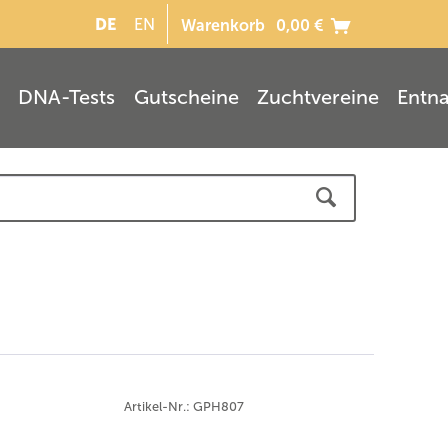
DE
EN
Warenkorb
0,00 €
DNA-Tests
Gutscheine
Zuchtvereine
Entn
Artikel-Nr.: GPH807