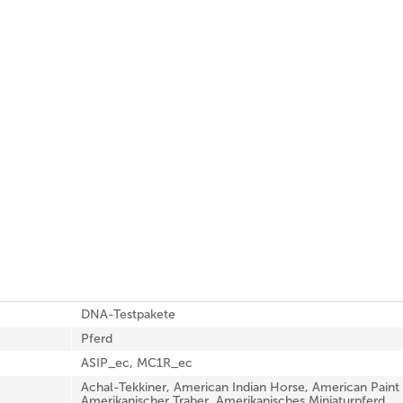
DNA-Testpakete
Pferd
ASIP_ec, MC1R_ec
Achal-Tekkiner, American Indian Horse, American Paint
Amerikanischer Traber, Amerikanisches Miniaturpferd,