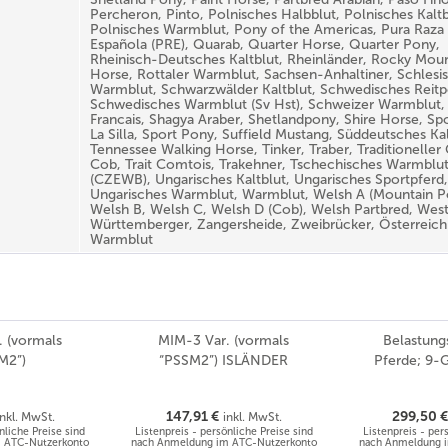
Percheron, Pinto, Polnisches Halbblut, Polnisches Kaltb
Polnisches Warmblut, Pony of the Americas, Pura Raza
Española (PRE), Quarab, Quarter Horse, Quarter Pony,
Rheinisch-Deutsches Kaltblut, Rheinländer, Rocky Moun
Horse, Rottaler Warmblut, Sachsen-Anhaltiner, Schlesi
Warmblut, Schwarzwälder Kaltblut, Schwedisches Reitp
Schwedisches Warmblut (Sv Hst), Schweizer Warmblut, 
Francais, Shagya Araber, Shetlandpony, Shire Horse, Sp
La Silla, Sport Pony, Suffield Mustang, Süddeutsches Kal
Tennessee Walking Horse, Tinker, Traber, Traditioneller
Cob, Trait Comtois, Trakehner, Tschechisches Warmblu
(CZEWB), Ungarisches Kaltblut, Ungarisches Sportpferd,
Ungarisches Warmblut, Warmblut, Welsh A (Mountain P
Welsh B, Welsh C, Welsh D (Cob), Welsh Partbred, West
Württemberger, Zangersheide, Zweibrücker, Österreich
Warmblut
 (vormals
MIM-3 Var. (vormals
Belastung
M2”)
“PSSM2”) ISLÄNDER
Pferde; 9-
147,91 €
299,50 
inkl. MwSt.
inkl. MwSt.
nliche Preise sind
Listenpreis - persönliche Preise sind
Listenpreis - per
 ATC-Nutzerkonto
nach Anmeldung im ATC-Nutzerkonto
nach Anmeldung 