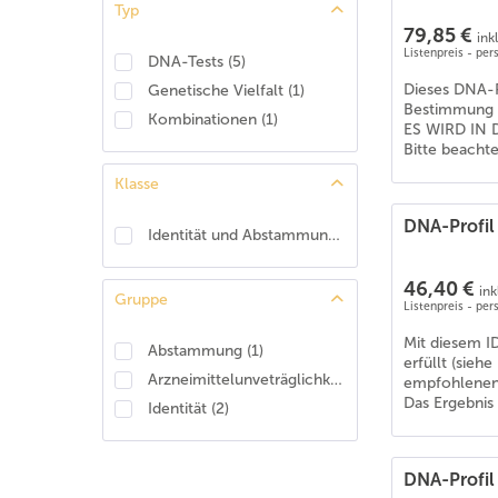
Typ
American Shepherd
(
4
)
79,85 €
ink
American Staffordshire Terrier
(
6
)
Listenpreis - pe
DNA-Tests
(
5
)
Apenzeller Sennenhund
(
6
)
Dieses DNA-P
Genetische Vielfalt
(
1
)
Australian Koolie
(
6
)
Bestimmung d
Kombinationen
(
1
)
ES WIRD IN 
Australian shepherd
(
6
)
Bitte beacht
Australischer Treibhund
(
6
)
Klasse
Barsoi
(
6
)
Basenji
(
6
)
DNA-Profil
Identität und Abstammung
(
1
)
Beagle
(
6
)
Bearded Collie
(
6
)
46,40 €
ink
Gruppe
Listenpreis - pe
Beauceron
(
2
)
Beauceron (Berger de Beauce)
(
4
)
Mit diesem I
Abstammung
(
1
)
erfüllt (sie
Belgischer Schäferhund - Tervueren
(
6
)
Arzneimittelunveträglichkeit
(
1
)
empfohlenen
Berner Sennenhund
(
6
)
Das Ergebnis 
Identität
(
2
)
Bernhardiner
(
6
)
Bobtail (Old English Shepdog)
(
6
)
DNA-Profil
Boerboel
(
6
)