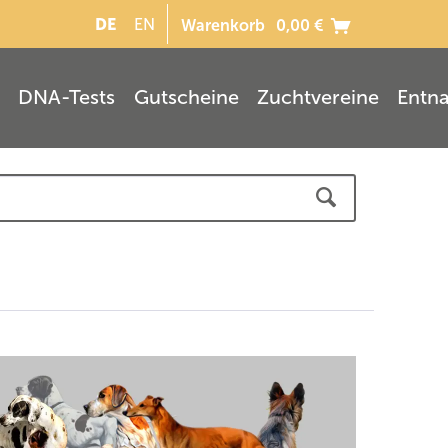
DE
EN
Warenkorb
0,00 €
DNA-Tests
Gutscheine
Zuchtvereine
Entn