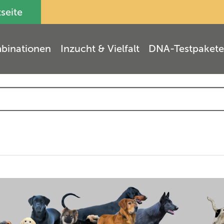
tseite
binationen
Inzucht & Vielfalt
DNA-Testpakete
(
3
)