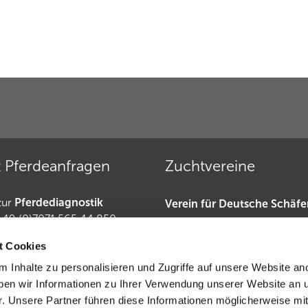
 Pferdeanfragen
Zuchtvereine
zur
Pferdediagnostik
Verein für Deutsche Schäf
+49 (0)7071 565 44 850
»
49 (0)6221-389 353 1
Deutscher Teckelklub 1888 
t Cookies
erdeanfragen
Deutscher Retriever Club e.
 Inhalte zu personalisieren und Zugriffe auf unsere Website an
Dobermannverein »
en wir Informationen zu Ihrer Verwendung unserer Website an 
iderrufen
r. Unsere Partner führen diese Informationen möglicherweise mi