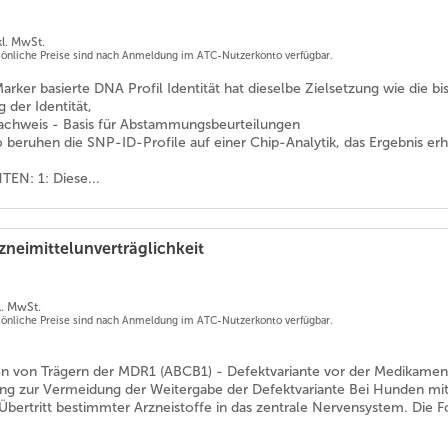
kl. MwSt.
rsönliche Preise sind nach Anmeldung im ATC-Nutzerkonto verfügbar.
rker basierte DNA Profil Identität hat dieselbe Zielsetzung wie die bi
g der Identität,
achweis - Basis für Abstammungsbeurteilungen
 beruhen die SNP-ID-Profile auf einer Chip-Analytik, das Ergebnis er
EN: 1: Diese...
zneimittelunverträglichkeit
l. MwSt.
rsönliche Preise sind nach Anmeldung im ATC-Nutzerkonto verfügbar.
tion von Trägern der MDR1 (ABCB1) - Defektvariante vor der Medikam
ng zur Vermeidung der Weitergabe der Defektvariante Bei Hunden m
 Übertritt bestimmter Arzneistoffe in das zentrale Nervensystem. Die