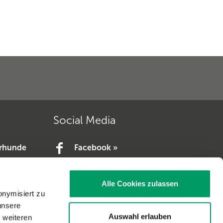
Social Media
erhunde
Facebook »
YouTube »
e.V. »
Alle Cookies zulassen
V. »
onymisiert zu
unsere
Auswahl erlauben
t weiteren