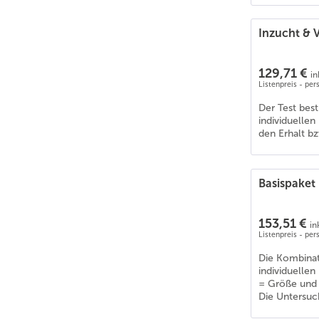
Collie Kurzhaar
(
6
)
Collie Langhaar
(
6
)
Inzucht & V
Corgi
(
6
)
Curly Coated Retriever
(
6
)
129,71 €
in
Dalmatiner
(
6
)
Listenpreis - pe
Deutsch Drahthaar
(
6
)
Der Test bes
Deutsche Dogge
(
6
)
individuelle
den Erhalt bz
Deutscher Schäferhund
(
6
)
Deutscher Wachtelhund
(
6
)
Deutsch Kurzhaar
(
6
)
Basispaket
Dobermann
(
6
)
Dogo Argentino
(
6
)
153,51 €
in
Englische Bulldogge
(
6
)
Listenpreis - pe
English Cocker Spaniel
(
6
)
Die Kombinat
English Pointer
(
5
)
individuelle
English Setter
(
6
)
= Größe und
Die Untersuc
Epagneul Tibetain
(
6
)