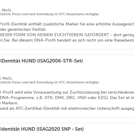
l. MwSt.
rsönliche Preise sind nach Anmeldung im ATC-Nutzerkonto verfügbar.
rofil IDentität enthält zusätzliche Marker für eine erhöhte Aussages
er genetischen Vielfalt.
DIESER FORM VON KEINEM ZUCHTVEREIN GEFORDERT - dort genügt da
en Sie: Bei diesem DNA-Profil handelt es sich nicht um eine Rassebe
 IDentität HUND (ISAG2006-STR-Set)
l. MwSt.
rsönliche Preise sind nach Anmeldung im ATC-Nutzerkonto verfügbar.
D-Profil wird eine Voraussetzung zur Zuchtzulassung bei verschieden
he DNA-Programme, z.B. DTK, DNK, DRC, VND oder KZG). Das Set ist int
 Markern.
wird als ATC-Zertifikat IDentität mit elektronischer Unterschrift ausge
 Identität HUND (ISAG2020 SNP - Set)