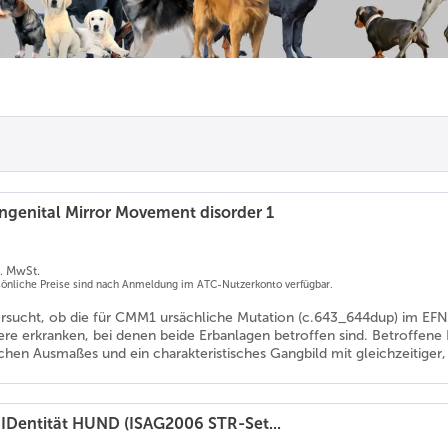
genital Mirror Movement disorder 1
l. MwSt.
rsönliche Preise sind nach Anmeldung im ATC-Nutzerkonto verfügbar.
ersucht, ob die für CMM1 ursächliche Mutation (c.643_644dup) im EFN
iere erkranken, bei denen beide Erbanlagen betroffen sind. Betroff
chen Ausmaßes und ein charakteristisches Gangbild mit gleichzeitiger
 IDentität HUND (ISAG2006 STR-Set...