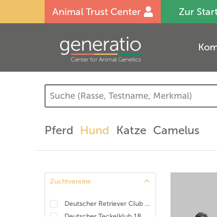
Animal Trust Center
Zur Star
Kom
Pferd
Hund
Katze
Camelus
Zuchtvereine
Deutscher Retriever Club e.V., DRC. DNA-Programm Identität und Eigenschaften
Deutscher Teckelklub 1888 e.V., DTK
(
1
)