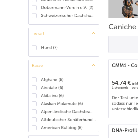
Dobermann-Verein e.V.
(
2
)
Schweizerischer Dachshund Club
(
2
)
Caniche
Tierart
Hund
(
7
)
CMM1 - Con
Rasse
Afghane
(
6
)
54,74 €
ink
Airedale
(
6
)
Listenpreis - pe
Akita inu
(
6
)
Der Test unt
sodass nur T
Alaskan Malamute
(
6
)
unterschiedli
Alpenländische Dachsbracke
(
4
)
Altdeutscher Schäferhund
(
6
)
American Bulldog
(
6
)
DNA-Profil
American Cocker Spaniel
(
6
)