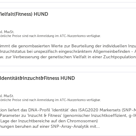
ielfalt(Fitness) HUND
kl. MwSt.
rsönliche Preise sind nach Anmeldung im ATC-Nutzerkonto verfügbar.
timmt die genombasierten Werte zur Beurteilung der individuellen Inz
n Inzuchtstatus bei unspezifisch eingeschränktem Allgemeinbefinden -
w. zur Verbesserung der genetischen Vielfalt in einer Zuchtpopulation.
 Identität&Inzucht&Fitness HUND
kl. MwSt.
rsönliche Preise sind nach Anmeldung im ATC-Nutzerkonto verfügbar.
ion liefert das DNA-Profil 'Identität' des ISAG2020 Markersets (SNP
n Parameter zu 'Inzucht & Fitness' (genomischer Inzuchtkoeffizient, g
 Lage der Inzuchtbereiche auf den Chromosomen)
hungen beruhen auf einer SNP-Array-Analytik mit...