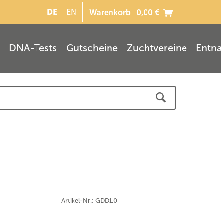
DE
EN
Warenkorb
0,00 €
DNA-Tests
Gutscheine
Zuchtvereine
Entn
Artikel-Nr.: GDD1.0