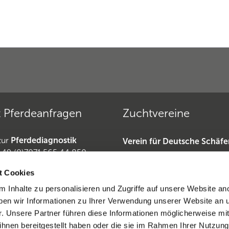
 Pferdeanfragen
Zuchtvereine
zur
Pferdediagnostik
Verein für Deutsche Schäf
+49 (0)7071 565 44 850
»
49 (0)6221-389 353 1
Deutscher Teckelklub 1888 
t Cookies
erdeanfragen
Deutscher Retriever Club e.
 Inhalte zu personalisieren und Zugriffe auf unsere Website an
Dobermannverein »
en wir Informationen zu Ihrer Verwendung unserer Website an 
iderrufen
r. Unsere Partner führen diese Informationen möglicherweise mi
hnen bereitgestellt haben oder die sie im Rahmen Ihrer Nutzung