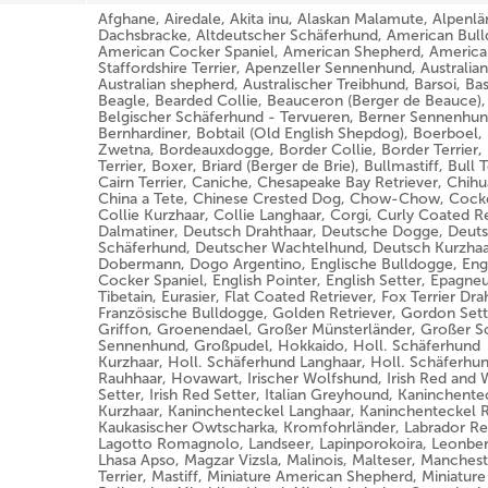
Afghane, Airedale, Akita inu, Alaskan Malamute, Alpenl
Dachsbracke, Altdeutscher Schäferhund, American Bull
American Cocker Spaniel, American Shepherd, America
Staffordshire Terrier, Apenzeller Sennenhund, Australian
Australian shepherd, Australischer Treibhund, Barsoi, Bas
Beagle, Bearded Collie, Beauceron (Berger de Beauce),
Belgischer Schäferhund - Tervueren, Berner Sennenhun
Bernhardiner, Bobtail (Old English Shepdog), Boerboel,
Zwetna, Bordeauxdogge, Border Collie, Border Terrier,
Terrier, Boxer, Briard (Berger de Brie), Bullmastiff, Bull T
Cairn Terrier, Caniche, Chesapeake Bay Retriever, Chih
China a Tete, Chinese Crested Dog, Chow-Chow, Cock
Collie Kurzhaar, Collie Langhaar, Corgi, Curly Coated Re
Dalmatiner, Deutsch Drahthaar, Deutsche Dogge, Deut
Schäferhund, Deutscher Wachtelhund, Deutsch Kurzhaa
Dobermann, Dogo Argentino, Englische Bulldogge, Eng
Cocker Spaniel, English Pointer, English Setter, Epagneu
Tibetain, Eurasier, Flat Coated Retriever, Fox Terrier Dra
Französische Bulldogge, Golden Retriever, Gordon Sett
Griffon, Groenendael, Großer Münsterländer, Großer S
Sennenhund, Großpudel, Hokkaido, Holl. Schäferhund
Kurzhaar, Holl. Schäferhund Langhaar, Holl. Schäferhu
Rauhhaar, Hovawart, Irischer Wolfshund, Irish Red and 
Setter, Irish Red Setter, Italian Greyhound, Kaninchente
Kurzhaar, Kaninchenteckel Langhaar, Kaninchenteckel 
Kaukasischer Owtscharka, Kromfohrländer, Labrador Ret
Lagotto Romagnolo, Landseer, Lapinporokoira, Leonber
Lhasa Apso, Magzar Vizsla, Malinois, Malteser, Manchest
Terrier, Mastiff, Miniature American Shepherd, Miniature