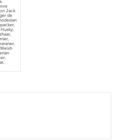
a,
Nova
son Jack
rger de
Rhodesian
upacker,
n Husky,
zhaar,
rier,
maraner,
 Welsh
erian
zer,
ar,