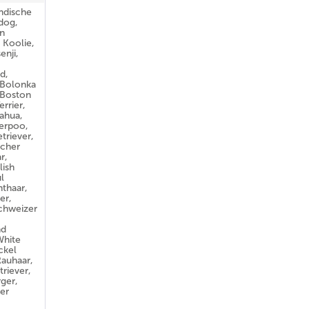
ändische
dog,
n
 Koolie,
enji,
d,
 Bolonka
 Boston
errier,
uahua,
erpoo,
triever,
scher
r,
lish
l
hthaar,
er,
chweizer
nd
White
ckel
Rauhaar,
riever,
ger,
er