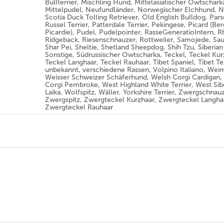
Bullterrier, Mischling Hund, Mittelasiatischer Owtschark
Mittelpudel, Neufundländer, Norwegischer Elchhund, 
Scotia Duck Tolling Retriever, Old English Bulldog, Par
Russel Terrier, Patterdale Terrier, Pekingese, Picard (Be
Picardie), Pudel, Pudelpointer, RasseGeneratioIntern, 
Ridgeback, Riesenschnauzer, Rottweiler, Samojede, Sa
Shar Pei, Sheltie, Shetland Sheepdog, Shih Tzu, Siberia
Sonstige, Südrussischer Owtscharka, Teckel, Teckel Kur
Teckel Langhaar, Teckel Rauhaar, Tibet Spaniel, Tibet Ter
unbekannt, verschiedene Rassen, Volpino Italiano, Wei
Weisser Schweizer Schäferhund, Welsh Corgi Cardigan,
Corgi Pembroke, West Highland White Terrier, West Sib
Laika, Wolfspitz, Wäller, Yorkshire Terrier, Zwergschnau
Zwergspitz, Zwergteckel Kurzhaar, Zwergteckel Langha
Zwergteckel Rauhaar