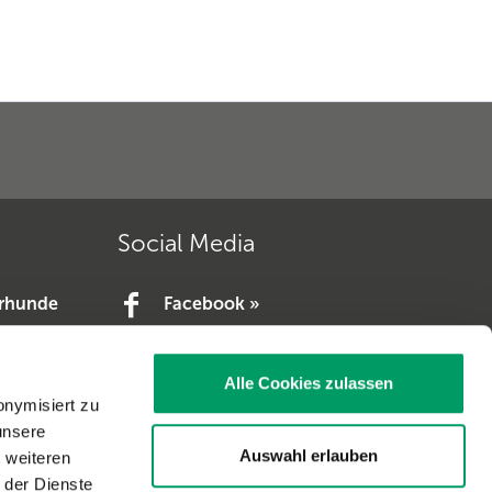
Social Media
erhunde
Facebook »
YouTube »
e.V. »
Alle Cookies zulassen
V. »
onymisiert zu
unsere
Auswahl erlauben
t weiteren
 der Dienste