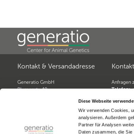
Kontakt & Versandadresse
Kontakt
Generatio GmbH
Anfragen 
Blumenstr. 49
Telefon:
D-69115 Heidelberg
Telefax:
+
Diese Webseite verwende
E-Mail:
Pf
Wir verwenden Cookies, um
Anfragen zur
Hundediagnostik
analysieren. Außerdem geb
Telefon:
+49 (0)6221-38935-30
Vertrag w
Partner für Analysen weite
Telefax:
+49 (0)6221-38935-31
Daten zusammen, die Sie i
E-Mail:
generatio Heidelberg