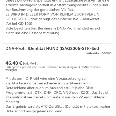
Dieses DNA-Profil IDentität enthält zusätzliche Marker für eine
(
6
)
erhöhte Aussagesicherheit in Abstammungsbeurteilungen und
zur Bestimmung der genetischen Vielfalt.
ES WIRD IN DIESER FORM VON KEINEM ZUCHTVEREIN
GEFORDERT - dort genügt das einfache ISAG-Markerset
(Artikel GDI100)
Bitte beachten Sie: Bei diesem DNA-Profil handelt es sich
nicht um eine Rassebestimmung.
DNA-Profil IDentität HUND (ISAG2006-STR-Set)
Artikel-Nr.: GDI100
46,40 €
inkl. MwSt.
Listenpreis - persönliche Preise sind nach Anmeldung im ATC-Nutzerkonto
verfügbar.
Mit diesem ID-Profil wird eine Voraussetzung zur
Zuchtzulassung bei verschiedenen Zuchtvereinen in
Deutschland aber auch im Ausland erfüllt (siehe DNA-
Programme, z.B. DTK, DNK, DRC, VND oder KZG). Das Set ist
international verbreitet und besteht aus den 22 empfohlenen
Markern.
Das Ergebnis wird als ATC-Zertifikat IDentität mit elektronischer
Unterschrift ausgegeben und kann...