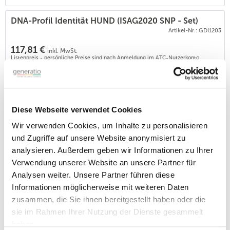
DNA-Profil Identität HUND (ISAG2020 SNP - Set)
Artikel-Nr.: GDI1203
117,81 €
inkl. MwSt.
Listenpreis - persönliche Preise sind nach Anmeldung im ATC-Nutzerkonto
verfügbar.
Dieses SNP Marker basierte DNA Profil Identität hat dieselbe
Zielsetzung wie die bisher üblichen STR-basierten ID-Profile: -
Sicherstellung der Identität,
- Herkunftsnachweis - Basis für Abstammungsbeurteilungen
Diese Webseite verwendet Cookies
Bei Generatio beruhen die SNP-ID-Profile auf einer Chip-
Wir verwenden Cookies, um Inhalte zu personalisieren
Analytik, das Ergebnis erhalten Sie als PDF sowie zum Abruf in
der Online-Tierakte
und Zugriffe auf unsere Website anonymisiert zu
BITTE BEACHTEN: 1: Diese...
analysieren. Außerdem geben wir Informationen zu Ihrer
Verwendung unserer Website an unsere Partner für
Analysen weiter. Unsere Partner führen diese
MDR-1 - Arzneimittelunverträglichkeit
Artikel-Nr.: GSD562
Informationen möglicherweise mit weiteren Daten
zusammen, die Sie ihnen bereitgestellt haben oder die
46,95 €
inkl. MwSt.
sie im Rahmen Ihrer Nutzung der Dienste gesammelt
Listenpreis - persönliche Preise sind nach Anmeldung im ATC-Nutzerkonto
verfügbar.
haben.