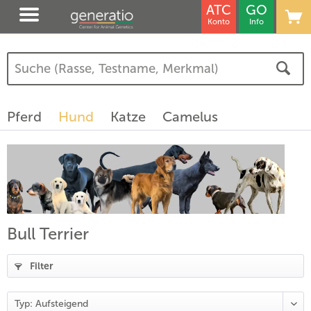
ATC
GO
Konto
Info
(
3
)
(
1
)
Pferd
Hund
Katze
Camelus
)
Bull Terrier
Filter