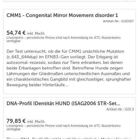
CMM1 - Congenital Mirror Movement disorder 1
Artikel-Nr.: GSD157
54,74 €
inkl. MwSt.
Listenpreis - persönliche Preise sind nach Anmeldung im ATC-Nutzerkonto
verfügbar.
Der Test untersucht, ob die für CMM1 ursächliche Mutation
(c.643_644dup) im EFNB3-Gen vorliegt. Der Erbgang ist
autosomal-rezessiv, sodass nur Tiere erkranken, bei denen
beide Erbanlagen betroffen sind. Betroffene Hunde zeigen
Lähmungen der Gliedmaßen unterschiedlichen Ausmaßes und
ein charakteristisches Gangbild mit gleichzeitiger, sprunghafter
Bewegung beider Hinterläufe...
DNA-Profil IDentität HUND (ISAG2006 STR-Set...
Artikel-Nr.: GDI.3
79,85 €
inkl. MwSt.
Listenpreis - persönliche Preise sind nach Anmeldung im ATC-Nutzerkonto
verfügbar.