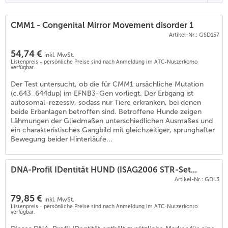
CMM1 - Congenital Mirror Movement disorder 1
Artikel-Nr.: GSD157
54,74 €
inkl. MwSt.
Listenpreis - persönliche Preise sind nach Anmeldung im ATC-Nutzerkonto
verfügbar.
Der Test untersucht, ob die für CMM1 ursächliche Mutation
(c.643_644dup) im EFNB3-Gen vorliegt. Der Erbgang ist
autosomal-rezessiv, sodass nur Tiere erkranken, bei denen
beide Erbanlagen betroffen sind. Betroffene Hunde zeigen
Lähmungen der Gliedmaßen unterschiedlichen Ausmaßes und
ein charakteristisches Gangbild mit gleichzeitiger, sprunghafter
Bewegung beider Hinterläufe...
DNA-Profil IDentität HUND (ISAG2006 STR-Set...
Artikel-Nr.: GDI.3
79,85 €
inkl. MwSt.
Listenpreis - persönliche Preise sind nach Anmeldung im ATC-Nutzerkonto
verfügbar.