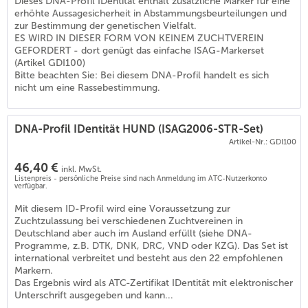
Dieses DNA-Profil IDentität enthält zusätzliche Marker für eine
(
6
)
erhöhte Aussagesicherheit in Abstammungsbeurteilungen und
zur Bestimmung der genetischen Vielfalt.
ES WIRD IN DIESER FORM VON KEINEM ZUCHTVEREIN
GEFORDERT - dort genügt das einfache ISAG-Markerset
(Artikel GDI100)
Bitte beachten Sie: Bei diesem DNA-Profil handelt es sich
nicht um eine Rassebestimmung.
DNA-Profil IDentität HUND (ISAG2006-STR-Set)
Artikel-Nr.: GDI100
46,40 €
inkl. MwSt.
Listenpreis - persönliche Preise sind nach Anmeldung im ATC-Nutzerkonto
verfügbar.
Mit diesem ID-Profil wird eine Voraussetzung zur
Zuchtzulassung bei verschiedenen Zuchtvereinen in
Deutschland aber auch im Ausland erfüllt (siehe DNA-
Programme, z.B. DTK, DNK, DRC, VND oder KZG). Das Set ist
international verbreitet und besteht aus den 22 empfohlenen
Markern.
Das Ergebnis wird als ATC-Zertifikat IDentität mit elektronischer
Unterschrift ausgegeben und kann...