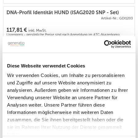
DNA-Profil Identität HUND (ISAG2020 SNP - Set)
Artikel-Nr.: GDI1203
117,81 €
inkl. MwSt.
Listenpreis - persönliche Preise sind nach Anmeldung im ATC-Nutzerkonto
verfügbar.
Dieses SNP Marker basierte DNA Profil Identität hat dieselbe
Zielsetzung wie die bisher üblichen STR-basierten ID-Profile: -
Sicherstellung der Identität,
- Herkunftsnachweis - Basis für Abstammungsbeurteilungen
Diese Webseite verwendet Cookies
Bei Generatio beruhen die SNP-ID-Profile auf einer Chip-
Wir verwenden Cookies, um Inhalte zu personalisieren
Analytik, das Ergebnis erhalten Sie als PDF sowie zum Abruf in
der Online-Tierakte
und Zugriffe auf unsere Website anonymisiert zu
BITTE BEACHTEN: 1: Diese...
analysieren. Außerdem geben wir Informationen zu Ihrer
Verwendung unserer Website an unsere Partner für
Analysen weiter. Unsere Partner führen diese
MDR-1 - Arzneimittelunverträglichkeit
Artikel-Nr.: GSD562
Informationen möglicherweise mit weiteren Daten
zusammen, die Sie ihnen bereitgestellt haben oder die
46,95 €
inkl. MwSt.
sie im Rahmen Ihrer Nutzung der Dienste gesammelt
Listenpreis - persönliche Preise sind nach Anmeldung im ATC-Nutzerkonto
verfügbar.
haben.