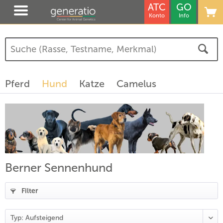
ATC
GO
Konto
Info
(
3
)
(
1
)
Pferd
Hund
Katze
Camelus
)
Berner Sennenhund
Filter