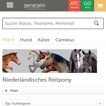
ATC
GO
Konto
Info
Pferd
Hund
Katze
Camelus
Niederländisches Reitpony
Filter
(
17
)