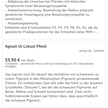
- Abklärung der Ursachen bei Pferden mit klinischen
Symptomen einer Belastungsmyopathie
- Ankaufsuntersuchung: Beurteilung des Risikos aufgrund
genetischer Veranlagung eine Belastungsmyopathie zu
entwickeln.
- Anpaarungsplanung.
Enthalten sind 6 Genvarianten P2, P3, P4, P8, Px, K1, die als
genetische Prädispositionen für das Entstehen einer MIM =...
Agouti (A-Lokus) Pferd
Artikel-Nr.: GSH200
53,90 €
inkl. MwSt.
Listenpreis - persönliche Preise sind nach Anmeldung im ATC-Nutzerkonto
verfügbar.
Das Agouti-Gen (A) steuert das Verhältnis von schwarzem zu
rotem Pigment in den Melanozyten (Pigment-produzierende
)
Zellen). Ein funktionales Gen (AA oder Aa) führt zu der braunen
Grundfarbe (“Brauner”), bei der die schwarzen Pigmente auf
Beine, Mähne und Schweif konzentriert sind. Zwei nicht-
funktionierende Kopien (aa) führen dazu, dass ausschließlich
das schwarze Pigment...