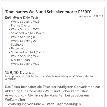
'Dominantes Weiß und Scheckenmuster PFERD'
Artikel-Nr.: GPH115
(
25
)
Enthaltene DNA Tests:
- White Spotting W16
- Frame Overo
- White Spotting W20
- Splashed White 2 (SW2)
- White Spotting 8
- White Spotting 21
- Sabino 1
- Pattern-1
- Splashed White 1 (SW1)
- White Spotting W30
- Noriker Roan
- White Spotting W19
159,40 €
inkl. MwSt.
Listenpreis - persönliche Preise sind nach Anmeldung im ATC-Nutzerkonto
verfügbar.
Das Paket beinhaltet die Tests der häufigsten Genvarianten zur
Abklärung für 'Dominates Weiß' und 'Scheckenmuster' .
Anwendung: - Abklärung der Varianten bei gegebenem
Weißanteilen
- Vorbeugung von unbewussten Trägerpaarungen