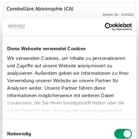
Cerebelläre Abiotrophie (CA)
Artikel-Nr.: GSH102
53,90 €
inkl. MwSt.
Listenpreis - persönliche Preise sind nach Anmeldung im ATC-Nutzerkonto
verfügbar.
Die Cerebelläre Abiotrophieist eine autosomal rezessiv
Diese Webseite verwendet Cookies
vererbte Krankheit, bei der die betroffenen Tiere aufgrund des
fortschreitenden Absterbens der für die Bewegung zuständigen
Wir verwenden Cookies, um Inhalte zu personalisieren
Gehirnzellen eine Ataxie entwickeln. Sie kommt bei Arabern
und Zugriffe auf unsere Website anonymisiert zu
und verwandten Rassen vor.
analysieren. Außerdem geben wir Informationen zu Ihrer
Verwendung unserer Website an unsere Partner für
Cream
Analysen weiter. Unsere Partner führen diese
Artikel-Nr.: GSH202
Informationen möglicherweise mit weiteren Daten
53,90 €
zusammen, die Sie ihnen bereitgestellt haben oder die
inkl. MwSt.
Listenpreis - persönliche Preise sind nach Anmeldung im ATC-Nutzerkonto
sie im Rahmen Ihrer Nutzung der Dienste gesammelt
verfügbar.
haben.
Die Cream-Mutation verdünnt das rote Pigment (Phäomelanin)
Einwilligungsauswahl
im Haar. Sie ist unvollständig dominant: eine Kopie der Cream-
Impressum
Datenschutzerklärung
Verdünnung (n/Cr) führt zu den Fellfarben Palomino und
Notwendig
Buckskin; Smoky Black (schwarze Pferde, die Cream tragen)