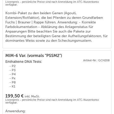
Listenpreis - persönliche Preise sind nach Anmeldung im ATC-Nutzerkonto
verfügbar.
Kombi-Paket zu den beiden Genen (Agouti,
Extension/Rotfaktor), die bei Pferden zu deren Grundfarben
Fuchs | Brauner | Rappe führen. Anwendung: - Korrekte
Farbdokumentation - Abklärung des Anlagenstatus für
Anpaarungen Bitte beachten Sie auch die Pakete zur
Bestimmung der beteiligten Gene der Aufhellungsfaktoren, für
dominantes Weiss sowie zu den Scheckungsmustern.
MIM-6 Var. (vormals “PSSM2”)
Artikel-Nr.: GCH208
Enthaltene DNA Tests:
- P2
- P3
- P4
- Px
- P8
- K1
199,50 €
inkl. MwSt.
Listenpreis - persönliche Preise sind nach Anmeldung im ATC-Nutzerkonto
0
)
verfügbar.
Anwendung: