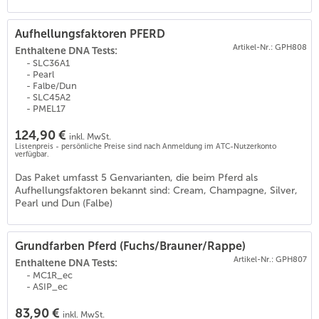
Aufhellungsfaktoren PFERD
Artikel-Nr.: GPH808
Enthaltene DNA Tests:
- SLC36A1
- Pearl
- Falbe/Dun
- SLC45A2
- PMEL17
124,90 €
inkl. MwSt.
(
19
)
Listenpreis - persönliche Preise sind nach Anmeldung im ATC-Nutzerkonto
verfügbar.
Das Paket umfasst 5 Genvarianten, die beim Pferd als
Aufhellungsfaktoren bekannt sind: Cream, Champagne, Silver,
Pearl und Dun (Falbe)
Grundfarben Pferd (Fuchs/Brauner/Rappe)
Artikel-Nr.: GPH807
Enthaltene DNA Tests:
- MC1R_ec
- ASIP_ec
83,90 €
inkl. MwSt.