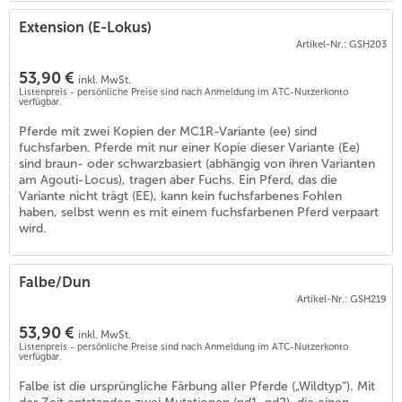
Extension (E-Lokus)
Artikel-Nr.: GSH203
53,90 €
inkl. MwSt.
Listenpreis - persönliche Preise sind nach Anmeldung im ATC-Nutzerkonto
verfügbar.
Pferde mit zwei Kopien der MC1R-Variante (ee) sind
fuchsfarben. Pferde mit nur einer Kopie dieser Variante (Ee)
sind braun- oder schwarzbasiert (abhängig von ihren Varianten
am Agouti-Locus), tragen aber Fuchs. Ein Pferd, das die
Variante nicht trägt (EE), kann kein fuchsfarbenes Fohlen
haben, selbst wenn es mit einem fuchsfarbenen Pferd verpaart
4
)
wird.
Falbe/Dun
Artikel-Nr.: GSH219
53,90 €
inkl. MwSt.
Listenpreis - persönliche Preise sind nach Anmeldung im ATC-Nutzerkonto
verfügbar.
Falbe ist die ursprüngliche Färbung aller Pferde („Wildtyp“). Mit