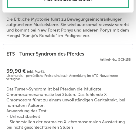
53,90 €
inkl. MwSt.
Listenpreis - persönliche Preise sind nach Anmeldung im ATC-Nutzerkonto
verfügbar.
6
)
Die Erbliche Myotonie führt zu Bewegungseinschränkungen
aufgrund von Muskelstarre. Sie wird autosomal rezessiv vererbt
und kommt bei New Forest Ponys und anderen Ponys mit dem
Hengst "Kantje's Ronaldo" im Pedigree vor.
ETS - Turner Syndrom des Pferdes
Artikel-Nr.: GCH158
99,90 €
inkl. MwSt.
Listenpreis - persönliche Preise sind nach Anmeldung im ATC-Nutzerkonto
verfügbar.
Das Turner-Syndrom ist bei Pferden die häufigste
Chromosomenanomalie bei Stuten. Das fehlende X
Chromosom führt zu einem unvollständigen Genitaltrakt, bei
normalem Äußeren.
Anwendung des Test:
- Unfruchtbarkeit
- Sicherstellen der normalen X-chromosomalen Ausstattung
bei nicht geschlechtsreifen Stuten