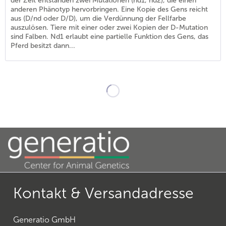
der Zeit entstanden zwei Mutationen (nd1, nd2), die einen
anderen Phänotyp hervorbringen. Eine Kopie des Gens reicht
aus (D/nd oder D/D), um die Verdünnung der Fellfarbe
auszulösen. Tiere mit einer oder zwei Kopien der D-Mutation
sind Falben. Nd1 erlaubt eine partielle Funktion des Gens, das
Pferd besitzt dann...
21
)
26
)
Kontakt & Versandadresse
Generatio GmbH