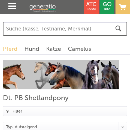
ATC
GO
Konto
Info
Pferd
Hund
Katze
Camelus
Dt. PB Shetlandpony
Filter
(
18
)