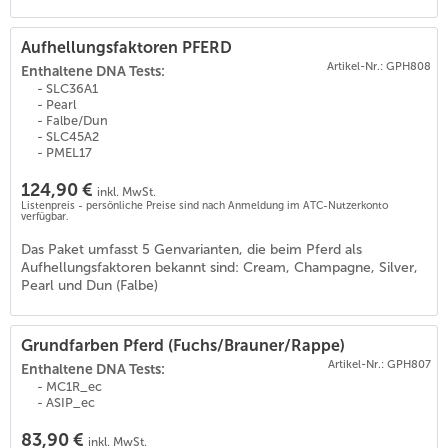
Aufhellungsfaktoren PFERD
Artikel-Nr.: GPH808
Enthaltene DNA Tests:
- SLC36A1
- Pearl
- Falbe/Dun
- SLC45A2
- PMEL17
124,90 €
inkl. MwSt.
(
18
)
Listenpreis - persönliche Preise sind nach Anmeldung im ATC-Nutzerkonto
verfügbar.
Das Paket umfasst 5 Genvarianten, die beim Pferd als
Aufhellungsfaktoren bekannt sind: Cream, Champagne, Silver,
Pearl und Dun (Falbe)
Grundfarben Pferd (Fuchs/Brauner/Rappe)
Artikel-Nr.: GPH807
Enthaltene DNA Tests:
- MC1R_ec
- ASIP_ec
83,90 €
inkl. MwSt.