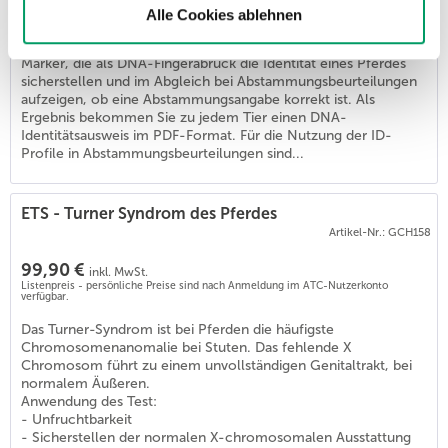
Listenpreis - persönliche Preise sind nach Anmeldung im ATC-Nutzerkonto
Alle Cookies ablehnen
verfügbar.
Im Rahmen dieser Untersuchung etabliert Generatio die SNP-
6
)
Marker, die als DNA-Fingerabruck die Identität eines Pferdes
sicherstellen und im Abgleich bei Abstammungsbeurteilungen
aufzeigen, ob eine Abstammungsangabe korrekt ist. Als
Ergebnis bekommen Sie zu jedem Tier einen DNA-
Identitätsausweis im PDF-Format. Für die Nutzung der ID-
Profile in Abstammungsbeurteilungen sind...
ETS - Turner Syndrom des Pferdes
Artikel-Nr.: GCH158
99,90 €
inkl. MwSt.
Listenpreis - persönliche Preise sind nach Anmeldung im ATC-Nutzerkonto
verfügbar.
Das Turner-Syndrom ist bei Pferden die häufigste
Chromosomenanomalie bei Stuten. Das fehlende X
Chromosom führt zu einem unvollständigen Genitaltrakt, bei
normalem Äußeren.
Anwendung des Test:
- Unfruchtbarkeit
- Sicherstellen der normalen X-chromosomalen Ausstattung