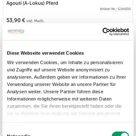
Agouti (A-Lokus) Pferd
Artikel-Nr.: GSH200
53,90 €
inkl. MwSt.
Listenpreis - persönliche Preise sind nach Anmeldung im ATC-Nutzerkonto
verfügbar.
Das Agouti-Gen (A) steuert das Verhältnis von schwarzem zu
rotem Pigment in den Melanozyten (Pigment-produzierende
Zellen). Ein funktionales Gen (AA oder Aa) führt zu der braunen
Diese Webseite verwendet Cookies
Grundfarbe (“Brauner”), bei der die schwarzen Pigmente auf
Beine, Mähne und Schweif konzentriert sind. Zwei nicht-
Wir verwenden Cookies, um Inhalte zu personalisieren
funktionierende Kopien (aa) führen dazu, dass ausschließlich
und Zugriffe auf unsere Website anonymisiert zu
das schwarze Pigment...
analysieren. Außerdem geben wir Informationen zu Ihrer
Verwendung unserer Website an unsere Partner für
Champagne
Analysen weiter. Unsere Partner führen diese
Artikel-Nr.: GSH201
Informationen möglicherweise mit weiteren Daten
53,90 €
zusammen, die Sie ihnen bereitgestellt haben oder die
inkl. MwSt.
Listenpreis - persönliche Preise sind nach Anmeldung im ATC-Nutzerkonto
sie im Rahmen Ihrer Nutzung der Dienste gesammelt
verfügbar.
haben.
Pferde mit einer oder zwei Kopien der Champagne-Mutation
Einwilligungsauswahl
haben eine verdünnte Fellfarbe, einschließlich Mähne und
Impressum
Datenschutzerklärung
Schweif. Classic Champagne (schwarze Grundfarbe), Gold