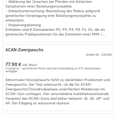
- Abklärung der Ursachen bei Pferden mit klinischen
Symptomen einer Belastungsmyopathie
- Ankaufsuntersuchung: Beurteilung des Risikos aufgrund
genetischer Veranlagung eine Belastungsmyopathie zu
entwickeln.
- Anpaarungsplanung.
Enthalten sind 6 Genvarianten P2, P3, P4, P8, Px, K1, die als
genetische Prädispositionen für das Entstehen einer MIM =...
ACAN-Zwergwuchs
Artikel-Nr.: GSH118
77,90 €
inkl. MwSt.
Listenpreis - persönliche Preise sind nach Anmeldung im ATC-Nutzerkonto
verfügbar.
Abnormaler Knorpelwuchs führt zu skelettalen Problemen und
Zwergwuchs. Der Test untersucht, ob die für ACAN-
)
Zwergwuchs/Chondrodysplasie ursächlichen Mutationen im
ACAN-Gen vorliegen. Vier verschiedene krankheitsauslösende
Varianten des ACAN-Gens sind bisher bekannt: d1, d2, d3* und
d4. Der Erbgang ist autosomal rezessiv.