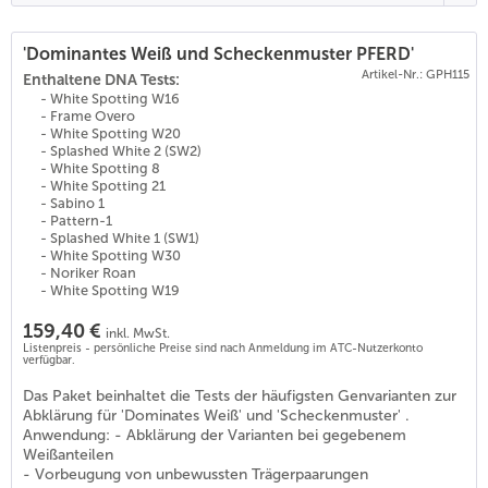
'Dominantes Weiß und Scheckenmuster PFERD'
Artikel-Nr.: GPH115
(
26
)
Enthaltene DNA Tests:
- White Spotting W16
- Frame Overo
- White Spotting W20
- Splashed White 2 (SW2)
- White Spotting 8
- White Spotting 21
- Sabino 1
- Pattern-1
- Splashed White 1 (SW1)
- White Spotting W30
- Noriker Roan
- White Spotting W19
159,40 €
inkl. MwSt.
Listenpreis - persönliche Preise sind nach Anmeldung im ATC-Nutzerkonto
verfügbar.
Das Paket beinhaltet die Tests der häufigsten Genvarianten zur
Abklärung für 'Dominates Weiß' und 'Scheckenmuster' .
Anwendung: - Abklärung der Varianten bei gegebenem
Weißanteilen
- Vorbeugung von unbewussten Trägerpaarungen