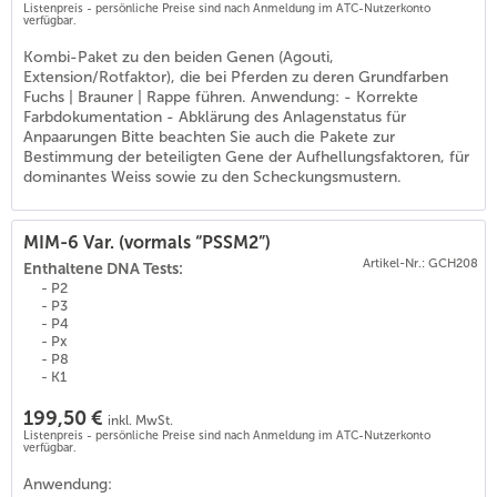
Listenpreis - persönliche Preise sind nach Anmeldung im ATC-Nutzerkonto
verfügbar.
Kombi-Paket zu den beiden Genen (Agouti,
Extension/Rotfaktor), die bei Pferden zu deren Grundfarben
Fuchs | Brauner | Rappe führen. Anwendung: - Korrekte
Farbdokumentation - Abklärung des Anlagenstatus für
Anpaarungen Bitte beachten Sie auch die Pakete zur
Bestimmung der beteiligten Gene der Aufhellungsfaktoren, für
dominantes Weiss sowie zu den Scheckungsmustern.
MIM-6 Var. (vormals “PSSM2”)
Artikel-Nr.: GCH208
Enthaltene DNA Tests:
- P2
- P3
- P4
- Px
- P8
- K1
199,50 €
inkl. MwSt.
Listenpreis - persönliche Preise sind nach Anmeldung im ATC-Nutzerkonto
0
)
verfügbar.
Anwendung: