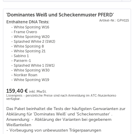
'Dominantes Weiß und Scheckenmuster PFERD'
Artikel-Nr.: GPH115
Enthaltene DNA Tests:
- White Spotting W16
- Frame Overo
- White Spotting W20
- Splashed White 2 (SW2)
- White Spotting 8
- White Spotting 21
- Sabino 1
- Pattern-1
- Splashed White 1 (SW1)
- White Spotting W30
- Noriker Roan
- White Spotting W19
159,40 €
inkl. MwSt.
Listenpreis - persönliche Preise sind nach Anmeldung im ATC-Nutzerkonto
verfügbar.
Das Paket beinhaltet die Tests der häufigsten Genvarianten zur
Abklärung für 'Dominates Weiß' und 'Scheckenmuster' .
Anwendung: - Abklärung der Varianten bei gegebenem
Weißanteilen
- Vorbeugung von unbewussten Trägerpaarungen