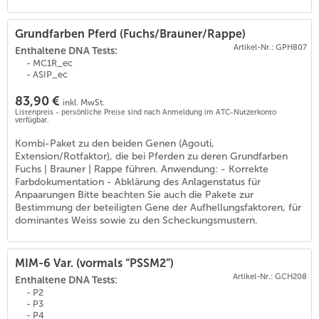
Grundfarben Pferd (Fuchs/Brauner/Rappe)
Artikel-Nr.: GPH807
Enthaltene DNA Tests:
- MC1R_ec
- ASIP_ec
83,90 €
inkl. MwSt.
Listenpreis - persönliche Preise sind nach Anmeldung im ATC-Nutzerkonto
verfügbar.
Kombi-Paket zu den beiden Genen (Agouti,
Extension/Rotfaktor), die bei Pferden zu deren Grundfarben
Fuchs | Brauner | Rappe führen. Anwendung: - Korrekte
Farbdokumentation - Abklärung des Anlagenstatus für
Anpaarungen Bitte beachten Sie auch die Pakete zur
Bestimmung der beteiligten Gene der Aufhellungsfaktoren, für
dominantes Weiss sowie zu den Scheckungsmustern.
MIM-6 Var. (vormals “PSSM2”)
Artikel-Nr.: GCH208
Enthaltene DNA Tests:
- P2
- P3
- P4