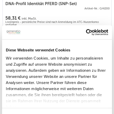
DNA-Profil Identität PFERD (SNP-Set)
Artikel-Nr.: GHI200
58,31 €
inkl. MwSt.
Listenpreis - persönliche Preise sind nach Anmeldung im ATC-Nutzerkonto
verfügbar.
Im Rahmen dieser Untersuchung etabliert Generatio die SNP-
Marker, die als DNA-Fingerabruck die Identität eines Pferdes
sicherstellen und im Abgleich bei Abstammungsbeurteilungen
aufzeigen, ob eine Abstammungsangabe korrekt ist. Als
Diese Webseite verwendet Cookies
Ergebnis bekommen Sie zu jedem Tier einen DNA-
Identitätsausweis im PDF-Format. Für die Nutzung der ID-
Wir verwenden Cookies, um Inhalte zu personalisieren
Profile in Abstammungsbeurteilungen sind...
und Zugriffe auf unsere Website anonymisiert zu
analysieren. Außerdem geben wir Informationen zu Ihrer
ETS - Turner Syndrom des Pferdes
Verwendung unserer Website an unsere Partner für
Artikel-Nr.: GCH158
Analysen weiter. Unsere Partner führen diese
Informationen möglicherweise mit weiteren Daten
99,90 €
inkl. MwSt.
zusammen, die Sie ihnen bereitgestellt haben oder die
Listenpreis - persönliche Preise sind nach Anmeldung im ATC-Nutzerkonto
verfügbar.
sie im Rahmen Ihrer Nutzung der Dienste gesammelt
Das Turner-Syndrom ist bei Pferden die häufigste
haben.
Chromosomenanomalie bei Stuten. Das fehlende X