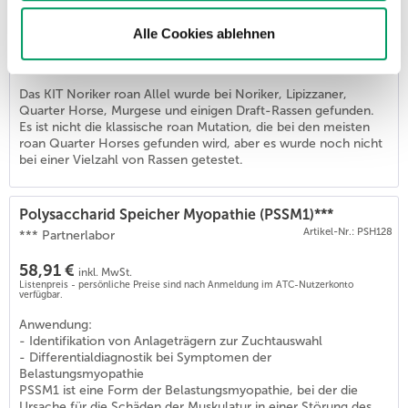
Artikel-Nr.: GSH231
Alle Cookies ablehnen
53,90 €
inkl. MwSt.
Listenpreis - persönliche Preise sind nach Anmeldung im ATC-Nutzerkonto
verfügbar.
Das KIT Noriker roan Allel wurde bei Noriker, Lipizzaner,
Quarter Horse, Murgese und einigen Draft-Rassen gefunden.
Es ist nicht die klassische roan Mutation, die bei den meisten
roan Quarter Horses gefunden wird, aber es wurde noch nicht
bei einer Vielzahl von Rassen getestet.
Polysaccharid Speicher Myopathie (PSSM1)***
Artikel-Nr.: PSH128
*** Partnerlabor
58,91 €
inkl. MwSt.
Listenpreis - persönliche Preise sind nach Anmeldung im ATC-Nutzerkonto
verfügbar.
Anwendung:
- Identifikation von Anlageträgern zur Zuchtauswahl
- Differentialdiagnostik bei Symptomen der
Belastungsmyopathie
PSSM1 ist eine Form der Belastungsmyopathie, bei der die
Ursache für die Schäden der Muskulatur in einer Störung des