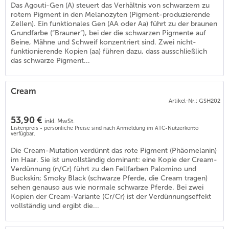
Das Agouti-Gen (A) steuert das Verhältnis von schwarzem zu
rotem Pigment in den Melanozyten (Pigment-produzierende
Zellen). Ein funktionales Gen (AA oder Aa) führt zu der braunen
Grundfarbe (“Brauner”), bei der die schwarzen Pigmente auf
Beine, Mähne und Schweif konzentriert sind. Zwei nicht-
funktionierende Kopien (aa) führen dazu, dass ausschließlich
das schwarze Pigment...
Cream
Artikel-Nr.: GSH202
53,90 €
inkl. MwSt.
Listenpreis - persönliche Preise sind nach Anmeldung im ATC-Nutzerkonto
verfügbar.
Die Cream-Mutation verdünnt das rote Pigment (Phäomelanin)
im Haar. Sie ist unvollständig dominant: eine Kopie der Cream-
Verdünnung (n/Cr) führt zu den Fellfarben Palomino und
Buckskin; Smoky Black (schwarze Pferde, die Cream tragen)
sehen genauso aus wie normale schwarze Pferde. Bei zwei
Kopien der Cream-Variante (Cr/Cr) ist der Verdünnungseffekt
vollständig und ergibt die...