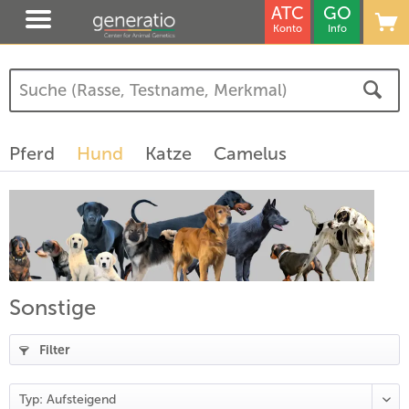
ATC
GO
Konto
Info
(
15
)
(
17
)
Pferd
Hund
Katze
Camelus
)
Sonstige
Filter