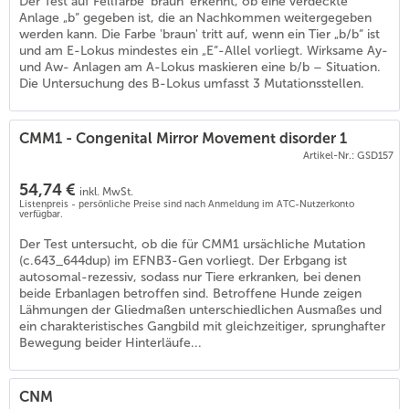
Der Test auf Fellfarbe 'braun' erkennt, ob eine verdeckte
Anlage „b“ gegeben ist, die an Nachkommen weitergegeben
werden kann. Die Farbe 'braun' tritt auf, wenn ein Tier „b/b“ ist
und am E-Lokus mindestes ein „E“-Allel vorliegt. Wirksame Ay-
und Aw- Anlagen am A-Lokus maskieren eine b/b – Situation.
Die Untersuchung des B-Lokus umfasst 3 Mutationsstellen.
CMM1 - Congenital Mirror Movement disorder 1
Artikel-Nr.: GSD157
54,74 €
inkl. MwSt.
Listenpreis - persönliche Preise sind nach Anmeldung im ATC-Nutzerkonto
verfügbar.
Der Test untersucht, ob die für CMM1 ursächliche Mutation
(c.643_644dup) im EFNB3-Gen vorliegt. Der Erbgang ist
autosomal-rezessiv, sodass nur Tiere erkranken, bei denen
beide Erbanlagen betroffen sind. Betroffene Hunde zeigen
Lähmungen der Gliedmaßen unterschiedlichen Ausmaßes und
ein charakteristisches Gangbild mit gleichzeitiger, sprunghafter
Bewegung beider Hinterläufe...
CNM