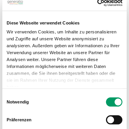
53,90 €
inkl. MwSt.
Listenpreis - persönliche Preise sind nach Anmeldung im ATC-Nutzerkonto
verfügbar.
Anwendung:
Diese Webseite verwendet Cookies
- Differentialdiagnose bei klinischer Auffälligkeit
Wir verwenden Cookies, um Inhalte zu personalisieren
- Erkennung gesund erscheinender Trägertiere
Der CysII-B Test untersucht die Mutation, die bei
und Zugriffe auf unsere Website anonymisiert zu
Zwergpinschern für das Auftreten der Cystinurie verantwortlich
analysieren. Außerdem geben wir Informationen zu Ihrer
ist. Diese Mutation wirkt autosomal-dominant, doch können
Verwendung unserer Website an unsere Partner für
die klinischen Symptome sehr milde sein, so dass Tiere trotz
der Mutation gesund erscheinen.
Analysen weiter. Unsere Partner führen diese
Informationen möglicherweise mit weiteren Daten
zusammen, die Sie ihnen bereitgestellt haben oder die
D-Locus (Verdünnung, Dilution)
sie im Rahmen Ihrer Nutzung der Dienste gesammelt
Artikel-Nr.: GSD508
haben.
53,90 €
inkl. MwSt.
Einwilligungsauswahl
Listenpreis - persönliche Preise sind nach Anmeldung im ATC-Nutzerkonto
verfügbar.
Impressum
Datenschutzerklärung
Notwendig
Anwendung:
- Erkennen von mischerbigen Trägertieren.
Der Test 'D-Lokus' untersucht das Vorhandensein der Anlage
Präferenzen
für Farbverdünnung (Dilution)