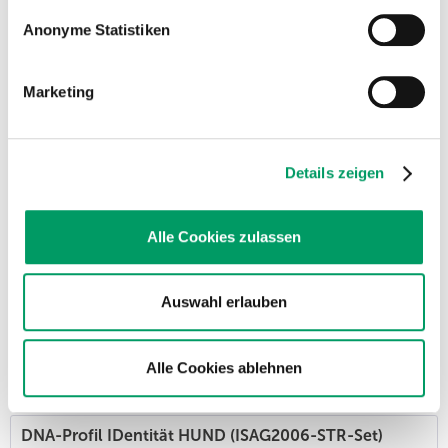
Der Erbgang ist autosomal-rezessiv, der "Verdünnungseffekt"
tritt ein, wenn ein Tier die Anlage reinerbig trägt (Genotyp d/d).
Anonyme Statistiken
Die Dilution-Mutation kann in manchen Rassen (z.B.
Dobermann) zu schweren gesundheitlichen Problemen wie
der...
Marketing
DNA-Profil IDentität HUND (ISAG2006 STR-Set...
Artikel-Nr.: GDI.3
Details zeigen
79,85 €
inkl. MwSt.
Listenpreis - persönliche Preise sind nach Anmeldung im ATC-Nutzerkonto
verfügbar.
Alle Cookies zulassen
Dieses DNA-Profil IDentität enthält zusätzliche Marker für eine
erhöhte Aussagesicherheit in Abstammungsbeurteilungen und
zur Bestimmung der genetischen Vielfalt.
Auswahl erlauben
ES WIRD IN DIESER FORM VON KEINEM ZUCHTVEREIN
GEFORDERT - dort genügt das einfache ISAG-Markerset
(Artikel GDI100)
Bitte beachten Sie: Bei diesem DNA-Profil handelt es sich
Alle Cookies ablehnen
nicht um eine Rassebestimmung.
DNA-Profil IDentität HUND (ISAG2006-STR-Set)