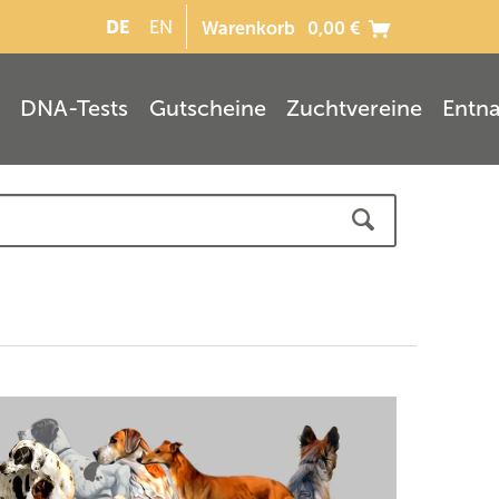
DE
EN
Warenkorb
0,00 €
DNA-Tests
Gutscheine
Zuchtvereine
Entn