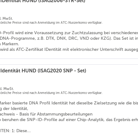
 IDentität HUND (ISAG2006-STR-Set)
l. MwSt.
rsönliche Preise sind nach Anmeldung im ATC-Nutzerkonto verfügbar.
D-Profil wird eine Voraussetzung zur Zuchtzulassung bei verschieden
he DNA-Programme, z.B. DTK, DNK, DRC, VND oder KZG). Das Set ist int
 Markern.
wird als ATC-Zertifikat IDentität mit elektronischer Unterschrift ausge
 Identität HUND (ISAG2020 SNP - Set)
kl. MwSt.
rsönliche Preise sind nach Anmeldung im ATC-Nutzerkonto verfügbar.
rker basierte DNA Profil Identität hat dieselbe Zielsetzung wie die bi
g der Identität,
achweis - Basis für Abstammungsbeurteilungen
 beruhen die SNP-ID-Profile auf einer Chip-Analytik, das Ergebnis er
EN: 1: Diese...