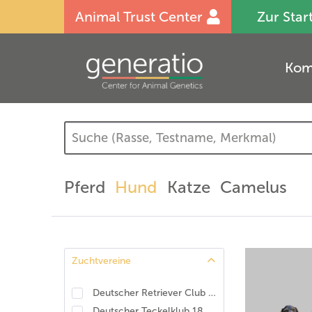
Animal Trust Center
Zur Star
Kom
Pferd
Hund
Katze
Camelus
Zuchtvereine
Deutscher Retriever Club e.V., DRC. DNA-Programm Identität und Eigenschaften
Deutscher Teckelklub 1888 e.V., DTK
(
7
)