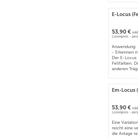
E-Locus (Fe
53,90 €
ink
Listenpreis - pe
Anwendung:
- Erkennen m
Der E-Locus z
Fellfarben. D
anderen Träg
Em-Locus 
53,90 €
ink
Listenpreis - pe
Eine Variatio
reicht eine v
die Anlage re