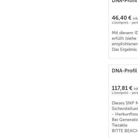
DNA-Profil
46,40 €
ink
Listenpreis - pe
Mit diesem I
erfüllt (sie
empfohlenen
Das Ergebnis 
DNA-Profil
117,81 €
in
Listenpreis - pe
Dieses SNP Ma
Sicherstellun
- Herkunftsn
Bei Generatio
Tierakte
BITTE BEACHT