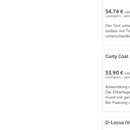
54,74 €
ink
Listenpreis - pe
Der Test unt
sodass nur T
unterschiedli
Curly Coat 
53,90 €
ink
Listenpreis - pe
Anwendung des
Die Erbanlage
Hund mit gel
Bei Paarung v
D-Locus (V