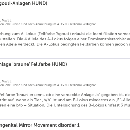
Agouti-Anlagen HUND)
l. MwSt.
rsönliche Preise sind nach Anmeldung im ATC-Nutzerkonto verfügbar.
hung zum A-Lokus (Fellfarbe 'Agouti') erlaubt die Identifikation ver
tellen. Die 4 Allele des A-Lokus folgen einer Dominanzhierarchie: a(y) 
ren Allele verdeckt. Die A-Lokus bedingten Fellfarben können jedoch 
nlage 'braune' Fellfarbe HUND)
l. MwSt.
rsönliche Preise sind nach Anmeldung im ATC-Nutzerkonto verfügbar.
 Fellfarbe 'braun' erkennt, ob eine verdeckte Anlage „b“ gegeben ist
 tritt auf, wenn ein Tier „b/b“ ist und am E-Lokus mindestes ein „E“-A
ren eine b/b – Situation. Die Untersuchung des B-Lokus umfasst 3 Mut
genital Mirror Movement disorder 1