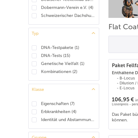
Dobermann-Verein e.V.
(
4
)
Schweizerischer Dachshund Club
(
2
)
Flat Coa
Typ
DNA-Testpakete
(
1
)
DNA-Tests
(
15
)
Genetische Vielfalt
(
1
)
Paket Fellf
Kombinationen
(
2
)
Enthaltene D
- B-Locus
- Dilution 
- E-Locus
Klasse
106,95 €
i
Eigenschaften
(
7
)
Listenpreis - pe
Erbkrankheiten
(
4
)
Das Paket bü
Identität und Abstammung
(
1
)
können.
Gruppe