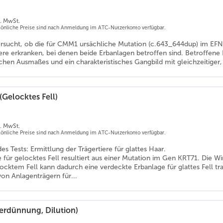
l. MwSt.
rsönliche Preise sind nach Anmeldung im ATC-Nutzerkonto verfügbar.
ersucht, ob die für CMM1 ursächliche Mutation (c.643_644dup) im EFN
iere erkranken, bei denen beide Erbanlagen betroffen sind. Betroff
chen Ausmaßes und ein charakteristisches Gangbild mit gleichzeitiger
(Gelocktes Fell)
l. MwSt.
rsönliche Preise sind nach Anmeldung im ATC-Nutzerkonto verfügbar.
 Tests: Ermittlung der Trägertiere für glattes Haar.
 für gelocktes Fell resultiert aus einer Mutation im Gen KRT71. Die W
ocktem Fell kann dadurch eine verdeckte Erbanlage für glattes Fell 
on Anlagenträgern für...
erdünnung, Dilution)