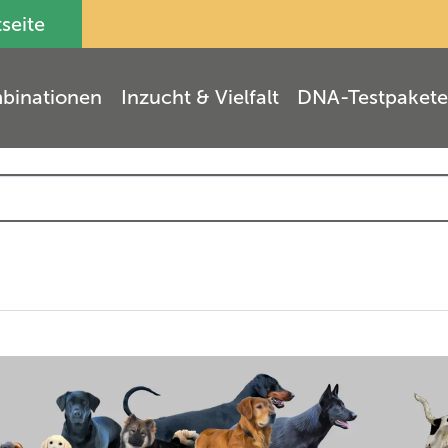
tseite
binationen
Inzucht & Vielfalt
DNA-Testpakete
(
11
)