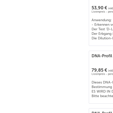
53,90 €
ink
Listenpreis - pe
Anwendung:
- Erkennen v
Der Test 'D-
Der Erbgang i
Die Dilution
DNA-Profil
79,85 €
ink
Listenpreis - pe
Dieses DNA-P
Bestimmung d
ES WIRD IN 
Bitte beacht