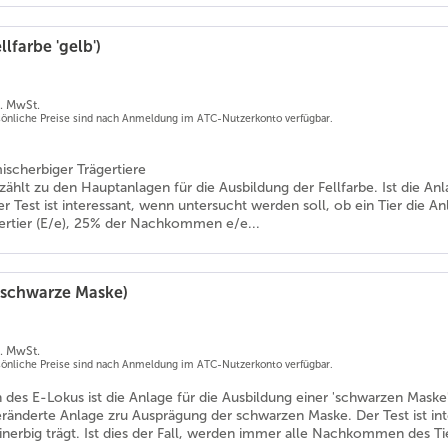
llfarbe 'gelb')
l. MwSt.
rsönliche Preise sind nach Anmeldung im ATC-Nutzerkonto verfügbar.
ischerbiger Trägertiere
ählt zu den Hauptanlagen für die Ausbildung der Fellfarbe. Ist die Anl
er Test ist interessant, wenn untersucht werden soll, ob ein Tier die An
ertier (E/e), 25% der Nachkommen e/e...
(schwarze Maske)
l. MwSt.
rsönliche Preise sind nach Anmeldung im ATC-Nutzerkonto verfügbar.
n des E-Lokus ist die Anlage für die Ausbildung einer 'schwarzen Mask
eränderte Anlage zru Ausprägung der schwarzen Maske. Der Test ist int
inerbig trägt. Ist dies der Fall, werden immer alle Nachkommen des T