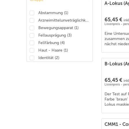
A-Lokus (
Abstammung
(
1
)
65,45 €
ink
Arzneimittelunveträglichkeit
(
2
)
Listenpreis - pe
Bewegungsapparat
(
1
)
Eine Untersuc
Fellausprägung
(
3
)
zusammen zu s
Fellfärbung
(
4
)
nächst niede
Haut - Haare
(
1
)
Identität
(
2
)
B-Lokus (A
Niere/Urogenital
(
1
)
65,45 €
ink
Listenpreis - pe
Der Test auf
Farbe 'braun'
Lokus maskie
CMM1 - Con