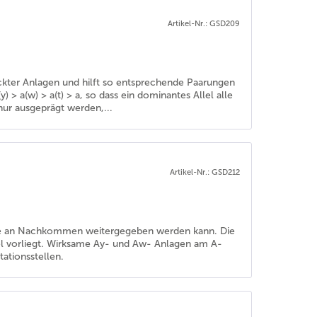
Artikel-Nr.: GSD209
deckter Anlagen und hilft so entsprechende Paarungen
> a(w) > a(t) > a, so dass ein dominantes Allel alle
nur ausgeprägt werden,...
Artikel-Nr.: GSD212
, die an Nachkommen weitergegeben werden kann. Die
llel vorliegt. Wirksame Ay- und Aw- Anlagen am A-
ationsstellen.