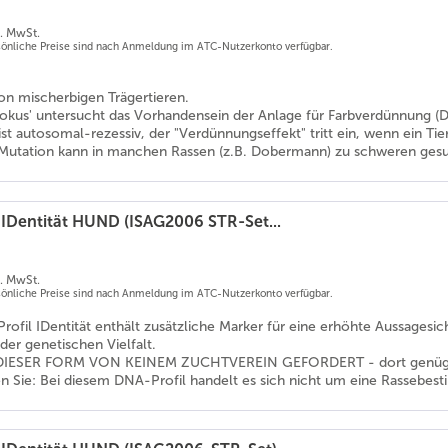
l. MwSt.
rsönliche Preise sind nach Anmeldung im ATC-Nutzerkonto verfügbar.
on mischerbigen Trägertieren.
Lokus' untersucht das Vorhandensein der Anlage für Farbverdünnung (Di
st autosomal-rezessiv, der "Verdünnungseffekt" tritt ein, wenn ein Tier
-Mutation kann in manchen Rassen (z.B. Dobermann) zu schweren gesu
 IDentität HUND (ISAG2006 STR-Set...
l. MwSt.
rsönliche Preise sind nach Anmeldung im ATC-Nutzerkonto verfügbar.
rofil IDentität enthält zusätzliche Marker für eine erhöhte Aussages
er genetischen Vielfalt.
DIESER FORM VON KEINEM ZUCHTVEREIN GEFORDERT - dort genügt da
en Sie: Bei diesem DNA-Profil handelt es sich nicht um eine Rassebe