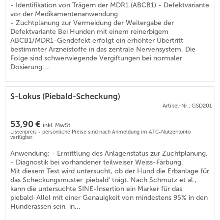
- Identifikation von Trägern der MDR1 (ABCB1) - Defektvariante
vor der Medikamentenanwendung
- Zuchtplanung zur Vermeidung der Weitergabe der
Defektvariante Bei Hunden mit einem reinerbigem
ABCB1/MDR1-Gendefekt erfolgt ein erhöhter Übertritt
bestimmter Arzneistoffe in das zentrale Nervensystem. Die
Folge sind schwerwiegende Vergiftungen bei normaler
Dosierung....
S-Lokus (Piebald-Scheckung)
Artikel-Nr.: GSD201
53,90 €
inkl. MwSt.
Listenpreis - persönliche Preise sind nach Anmeldung im ATC-Nutzerkonto
verfügbar.
Anwendung: - Ermittlung des Anlagenstatus zur Zuchtplanung.
- Diagnostik bei vorhandener teilweiser Weiss-Färbung.
Mit diesem Test wird untersucht, ob der Hund die Erbanlage für
das Scheckungsmuster ‚piebald‘ trägt. Nach Schmutz et al.,
kann die untersuchte SINE-Insertion ein Marker für das
piebald-Allel mit einer Genauigkeit von mindestens 95% in den
Hunderassen sein, in...