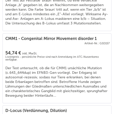
Der Test auf Fellfarbe 'braun' erkennt, ob eine verdeckte
Anlage „b“ gegeben ist, die an Nachkommen weitergegeben
werden kann. Die Farbe 'braun' tritt auf, wenn ein Tier „b/b“ ist
und am E-Lokus mindestes ein „E“-Allel vorliegt. Wirksame Ay-
und Aw- Anlagen am A-Lokus maskieren eine b/b – Situation.
Die Untersuchung des B-Lokus umfasst 3 Mutationsstellen.
CMM1 - Congenital Mirror Movement disorder 1
Artikel-Nr.: GSD157
54,74 €
inkl. MwSt.
Listenpreis - persönliche Preise sind nach Anmeldung im ATC-Nutzerkonto
verfügbar.
Der Test untersucht, ob die für CMM1 ursächliche Mutation
(c.643_644dup) im EFNB3-Gen vorliegt. Der Erbgang ist
autosomal-rezessiv, sodass nur Tiere erkranken, bei denen
beide Erbanlagen betroffen sind. Betroffene Hunde zeigen
Lähmungen der Gliedmaßen unterschiedlichen Ausmaßes und
ein charakteristisches Gangbild mit gleichzeitiger, sprunghafter
Bewegung beider Hinterläufe...
D-Locus (Verdünnung, Dilution)