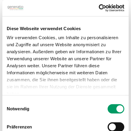
DNA-Profil Identität HUND (ISAG2020 SNP - Set)
Artikel-Nr.: GDI1203
117,81 €
inkl. MwSt.
Listenpreis - persönliche Preise sind nach Anmeldung im ATC-Nutzerkonto
Diese Webseite verwendet Cookies
verfügbar.
Wir verwenden Cookies, um Inhalte zu personalisieren
Dieses SNP Marker basierte DNA Profil Identität hat dieselbe
Zielsetzung wie die bisher üblichen STR-basierten ID-Profile: -
und Zugriffe auf unsere Website anonymisiert zu
Sicherstellung der Identität,
analysieren. Außerdem geben wir Informationen zu Ihrer
- Herkunftsnachweis - Basis für Abstammungsbeurteilungen
Verwendung unserer Website an unsere Partner für
Bei Generatio beruhen die SNP-ID-Profile auf einer Chip-
Analytik, das Ergebnis erhalten Sie als PDF sowie zum Abruf in
Analysen weiter. Unsere Partner führen diese
der Online-Tierakte
Informationen möglicherweise mit weiteren Daten
BITTE BEACHTEN: 1: Diese...
zusammen, die Sie ihnen bereitgestellt haben oder die
sie im Rahmen Ihrer Nutzung der Dienste gesammelt
E-Locus (Fellfarbe 'gelb')
haben.
Artikel-Nr.: GSD206
Einwilligungsauswahl
Impressum
Datenschutzerklärung
53,90 €
Notwendig
inkl. MwSt.
Listenpreis - persönliche Preise sind nach Anmeldung im ATC-Nutzerkonto
verfügbar.
Anwendung:
Präferenzen