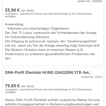
Artikel-Nr.: GSD508
53,90 €
inkl. MwSt.
Listenpreis - persönliche Preise sind nach Anmeldung im ATC-Nutzerkonto
verfügbar.
Anwendung:
- Erkennen von mischerbigen Trägertieren.
Der Test 'D-Lokus' untersucht das Vorhandensein der Anlage
für Farbverdünnung (Dilution)
Der Erbgang ist autosomal-rezessiv, der "Verdünnungseffekt"
tritt ein, wenn ein Tier die Anlage reinerbig trägt (Genotyp d/d).
Die Dilution-Mutation kann in manchen Rassen (z.B.
Dobermann) zu schweren gesundheitlichen Problemen wie
der...
DNA-Profil IDentität HUND (ISAG2006 STR-Set...
Artikel-Nr.: GDI.3
79,85 €
inkl. MwSt.
Listenpreis - persönliche Preise sind nach Anmeldung im ATC-Nutzerkonto
verfügbar.
Dieses DNA-Profil IDentität enthält zusätzliche Marker für eine
erhöhte Aussagesicherheit in Abstammungsbeurteilungen und