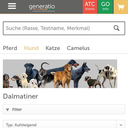
ATC
GO
Konto
Info
(
7
)
(
7
)
Pferd
Hund
Katze
Camelus
)
Dalmatiner
Filter