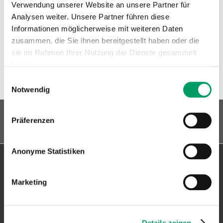
Verwendung unserer Website an unsere Partner für
Klassifikation:
Analysen weiter. Unsere Partner führen diese
Informationen möglicherweise mit weiteren Daten
Typ:
Kombinationen
zusammen, die Sie ihnen bereitgestellt haben oder die
Tierart:
Hund
sie im Rahmen Ihrer Nutzung der Dienste gesammelt
Rasse:
Dobermann
haben.
Einwilligungsauswahl
Ähnliche Artikel
Impressum
Datenschutzerklärung
Notwendig
Präferenzen
Anonyme Statistiken
Kontakt & Versandadresse
Marketing
Generatio GmbH
Blumenstr. 49
D-69115 Heidelberg
Details zeigen