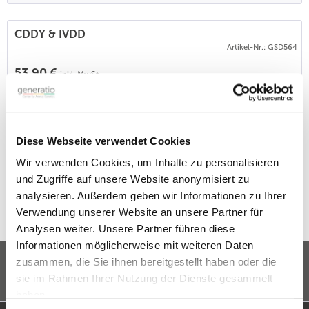
CDDY & IVDD
Artikel-Nr.: GSD564
53,90 €
inkl. MwSt.
Listenpreis - persönliche Preise sind nach Anmeldung im ATC-Nutzerkonto
verfügbar.
Der Test untersucht, ob der Hund die FGF4-Retrogen-Insertion
auf dem Chromosom 12 trägt. Diese Mutation ist eine der
Ursachen für verkürzte Beine (CDDY, disproportionaler
Diese Webseite verwendet Cookies
Zwergwuchs) bei Hunden. Sie ist auch ein Risikofaktor für das
Wir verwenden Cookies, um Inhalte zu personalisieren
Auftreten des Hansen-Bandscheibenvorfalls Typ 1 (IVDD Typ 1).
Die Beinlänge ist unterschiedlich, je nachdem, ob der Hund
und Zugriffe auf unsere Website anonymisiert zu
eine oder zwei Kopien...
analysieren. Außerdem geben wir Informationen zu Ihrer
Verwendung unserer Website an unsere Partner für
Analysen weiter. Unsere Partner führen diese
Informationen möglicherweise mit weiteren Daten
zusammen, die Sie ihnen bereitgestellt haben oder die
sie im Rahmen Ihrer Nutzung der Dienste gesammelt
haben.