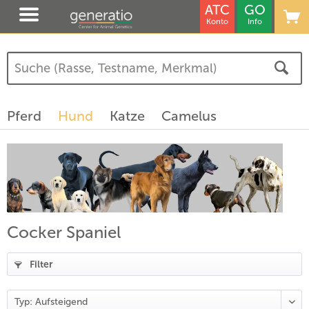
ATC
GO
Konto
Info
(
1
)
Pferd
Hund
Katze
Camelus
Cocker Spaniel
Filter