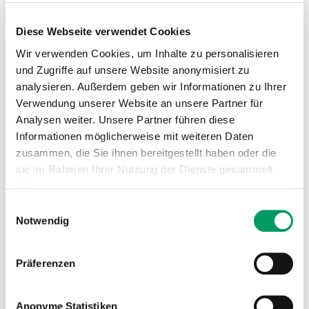
In den
Warenkorb
Diese Webseite verwendet Cookies
Wir verwenden Cookies, um Inhalte zu personalisieren
Klassifikation:
und Zugriffe auf unsere Website anonymisiert zu
analysieren. Außerdem geben wir Informationen zu Ihrer
Typ:
DNA-Tests
Verwendung unserer Website an unsere Partner für
Tierart:
Pferd
Analysen weiter. Unsere Partner führen diese
Klasse:
Erbkrankheiten
Informationen möglicherweise mit weiteren Daten
American Paint Horse,
zusammen, die Sie ihnen bereitgestellt haben oder die
Appaloosa, Araberpinto,
Australisches Stockhorse,
sie im Rahmen Ihrer Nutzung der Dienste gesammelt
Azteke, Baschkire, keine
Angabe zur Rasse | Pferd,
haben.
Leonharder, Mischling -
Rasse:
Diverse Rassen | Pferd,
Einwilligungsauswahl
Mustang, Nonius, ONC, Paint
Impressum
Datenschutzerklärung
Notwendig
Horse, Pinto, Pony of the
Americas, Quarab, Quarter
Horse, Quarter Pony, Suffield
Mustang
Präferenzen
Gruppe:
Muskulatur
Ähnliche Artikel
Anonyme Statistiken