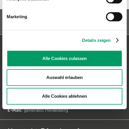
Marketing
Details zeigen
Kontakt & Versandadresse
Alle Cookies zulassen
Generatio GmbH
Blumenstr. 49
D-69115 Heidelberg
Auswahl erlauben
Anfragen zur
Hundediagnostik
Alle Cookies ablehnen
Telefon:
+49 (0)6221-38935-30
Telefax:
+49 (0)6221-38935-31
E-Mail:
generatio Heidelberg