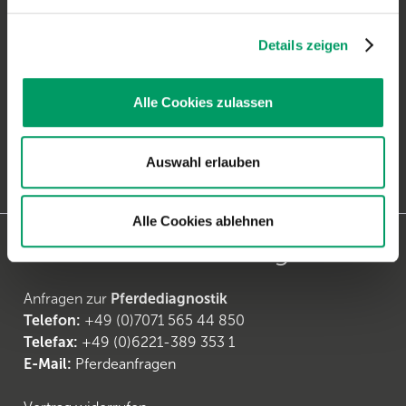
Generatio GmbH
Details zeigen
Blumenstr. 49
D-69115 Heidelberg
Alle Cookies zulassen
Anfragen zur
Hundediagnostik
Telefon:
+49 (0)6221-38935-30
Auswahl erlauben
Telefax:
+49 (0)6221-38935-31
E-Mail:
generatio Heidelberg
Alle Cookies ablehnen
Kontakt Pferdeanfragen
Anfragen zur
Pferdediagnostik
Telefon:
+49 (0)7071 565 44 850
Telefax:
+49 (0)6221-389 353 1
E-Mail:
Pferdeanfragen