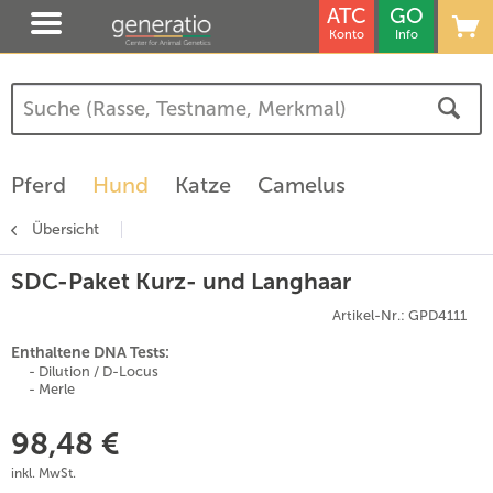
ATC
GO
Konto
Info
Pferd
Hund
Katze
Camelus
Übersicht
SDC-Paket Kurz- und Langhaar
Artikel-Nr.: GPD4111
Enthaltene DNA Tests:
- Dilution / D-Locus
- Merle
98,48 €
inkl. MwSt.