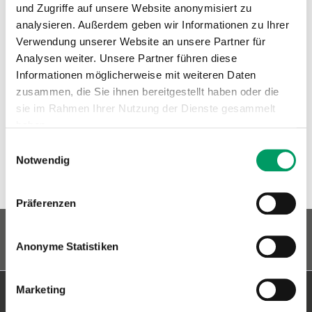
und Zugriffe auf unsere Website anonymisiert zu
Klassifikation:
analysieren. Außerdem geben wir Informationen zu Ihrer
Verwendung unserer Website an unsere Partner für
Typ:
DNA-Testpakete
Analysen weiter. Unsere Partner führen diese
Tierart:
Hund
Informationen möglicherweise mit weiteren Daten
Marker:
MLPH, SILV/PMEL
zusammen, die Sie ihnen bereitgestellt haben oder die
Kaninchenteckel Kurzhaar,
sie im Rahmen Ihrer Nutzung der Dienste gesammelt
Kaninchenteckel Langhaar,
Teckel Kurzhaar, Teckel
haben.
Rasse:
Langhaar, Zwergteckel
Kurzhaar, Zwergteckel
Einwilligungsauswahl
Langhaar
Impressum
Datenschutzerklärung
Notwendig
Ähnliche Artikel
Präferenzen
Anonyme Statistiken
Marketing
Kontakt & Versandadresse