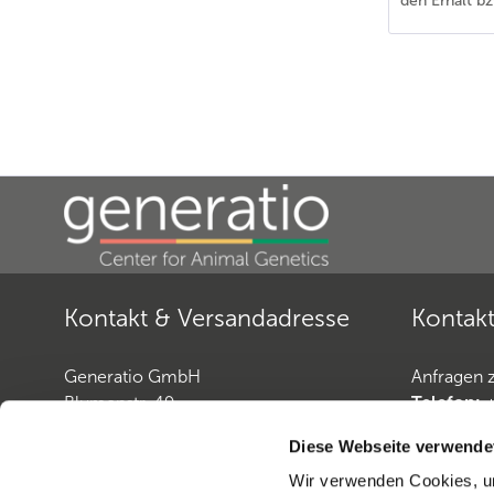
den Erhalt bz
Kontakt & Versandadresse
Kontakt
Generatio GmbH
Anfragen 
Blumenstr. 49
Telefon:
D-69115 Heidelberg
Telefax:
+
Diese Webseite verwende
E-Mail:
Pf
Wir verwenden Cookies, um
Anfragen zur
Hundediagnostik