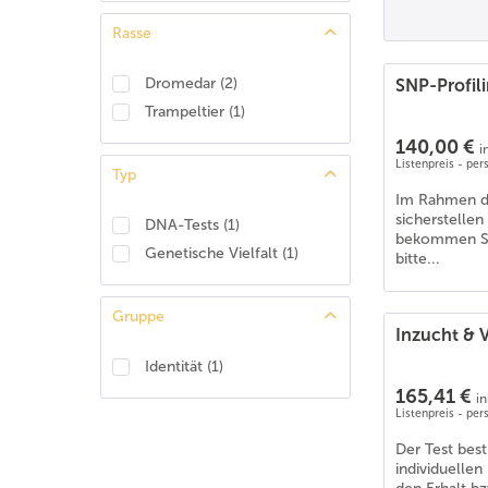
Rasse
Dromedar
(
2
)
SNP-Profil
Trampeltier
(
1
)
140,00 €
i
Listenpreis - pe
Typ
Im Rahmen di
sicherstelle
DNA-Tests
(
1
)
bekommen Sie
Genetische Vielfalt
(
1
)
bitte...
Gruppe
Inzucht & 
Identität
(
1
)
165,41 €
i
Listenpreis - pe
Der Test bes
individuelle