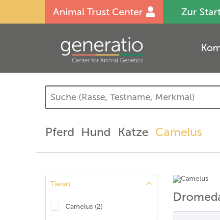
Animal Trust Center
Zur Star
Kom
Pferd
Hund
Katze
Camelus
Tierart
Dromed
Camelus
(
2
)