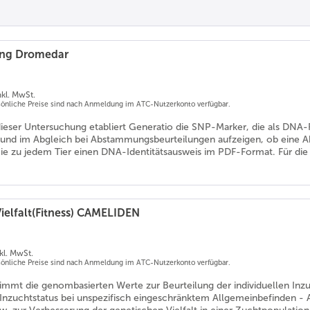
ing Dromedar
nkl. MwSt.
rsönliche Preise sind nach Anmeldung im ATC-Nutzerkonto verfügbar.
eser Untersuchung etabliert Generatio die SNP-Marker, die als DNA-F
n und im Abgleich bei Abstammungsbeurteilungen aufzeigen, ob eine A
 zu jedem Tier einen DNA-Identitätsausweis im PDF-Format. Für di
Vielfalt(Fitness) CAMELIDEN
nkl. MwSt.
rsönliche Preise sind nach Anmeldung im ATC-Nutzerkonto verfügbar.
timmt die genombasierten Werte zur Beurteilung der individuellen Inz
n Inzuchtstatus bei unspezifisch eingeschränktem Allgemeinbefinden -