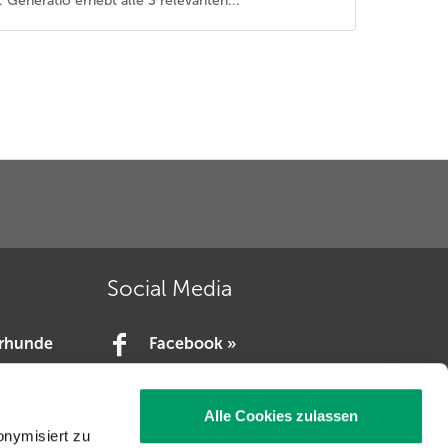
 Generatio erhebt alle 3 relevanten...
Social Media
erhunde
Facebook »
YouTube »
e.V. »
Alle Cookies zulassen
V. »
onymisiert zu