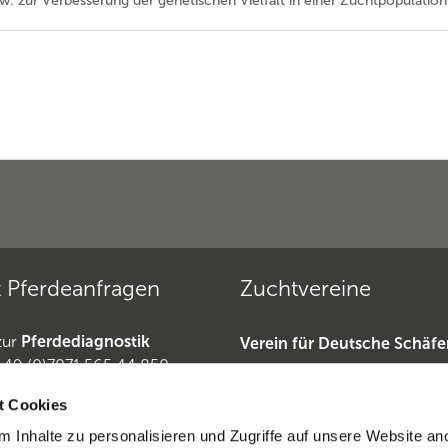
w. zur Verbesserung der genetischen Vielfalt in einer Zuchtpopulation.
 Pferdeanfragen
Zuchtvereine
zur
Pferdediagnostik
Verein für Deutsche Schäf
+49 (0)7071 565 44 850
»
49 (0)6221-389 353 1
Deutscher Teckelklub 1888 
t Cookies
erdeanfragen
Deutscher Retriever Club e.
 Inhalte zu personalisieren und Zugriffe auf unsere Website an