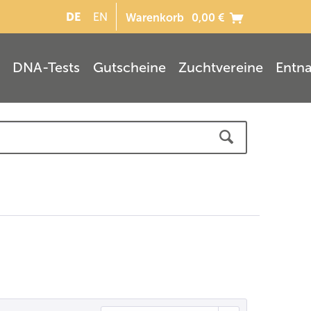
DE
EN
Warenkorb
0,00 €
DNA-Tests
Gutscheine
Zuchtvereine
Entn