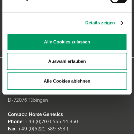
Blumenstr. 49
D-69115 Heidelberg
Details zeigen
Contact: Dog Genetics
Phone:
+49 (0)6221-38935-30
Fax:
+49 (0)6221-38935-31
Alle Cookies zulassen
email:
generatio Heidelberg
Auswahl erlauben
Contact Tübingen
Alle Cookies ablehnen
Center for Animal Genetics - CAG
Paul-Ehrlich-Str. 23
D-72076 Tübingen
Contact: Horse Genetics
Phone:
+49 (0)7071 565 44 850
Fax:
+49 (0)6221-389 353 1