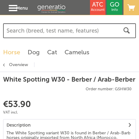
ATC
GO
Menu
Account
Info
Horse
Dog
Cat
Camelus
Overview
White Spotting W30 - Berber / Arab-Berber
Order number: GSHW30
€53.90
VAT incl.
Description
The White Spotting variant W30 is found in Berber / Arab-Barb
horses originally imported from North Africa (Morocco,