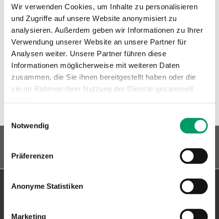
Wir verwenden Cookies, um Inhalte zu personalisieren
Type:
DNA tests
und Zugriffe auf unsere Website anonymisiert zu
Species:
Horse
analysieren. Außerdem geben wir Informationen zu Ihrer
Class:
Characteristics
Verwendung unserer Website an unsere Partner für
Araber-Berber, Berber, keine
Analysen weiter. Unsere Partner führen diese
Angabe zur Rasse | Pferd,
Breed:
Mischling - Diverse Rassen |
Informationen möglicherweise mit weiteren Daten
Pferd, ONC
zusammen, die Sie ihnen bereitgestellt haben oder die
Group:
Coat coloring
sie im Rahmen Ihrer Nutzung der Dienste gesammelt
haben.
Similar products
Einwilligungsauswahl
Impressum
Datenschutzerklärung
Notwendig
Präferenzen
Contact Heidelberg
Anonyme Statistiken
Generatio GmbH
Marketing