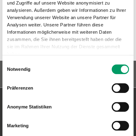
und Zugriffe auf unsere Website anonymisiert zu
Classification:
analysieren. Außerdem geben wir Informationen zu Ihrer
Verwendung unserer Website an unsere Partner für
Type:
Kombinationen
Analysen weiter. Unsere Partner führen diese
Species:
Dog
Informationen möglicherweise mit weiteren Daten
Breed:
Dobermann
zusammen, die Sie ihnen bereitgestellt haben oder die
sie im Rahmen Ihrer Nutzung der Dienste gesammelt
Similar products
haben.
Einwilligungsauswahl
Impressum
Datenschutzerklärung
Notwendig
Präferenzen
Contact Heidelberg
Anonyme Statistiken
Generatio GmbH
Blumenstr. 49
Marketing
D-69115 Heidelberg