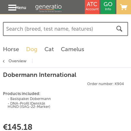
ATC
GO
Menu
Account
Info
Horse
Dog
Cat
Camelus
Overview
Dobermann International
Order number: K904
Products included:
- Basispaket Dobermann
- DNA-Profil IDentität
HUND (ISAG-22-Marker)
€145.18