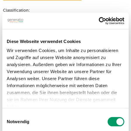
Classification:
Type:
DNA tests
Species:
Dog
Class:
Characteristics
Diese Webseite verwendet Cookies
Deutscher Retriever Club
Wir verwenden Cookies, um Inhalte zu personalisieren
Breeding clubs:
e.V., DRC. DNA-Programm
Identität und Eigenschaften
und Zugriffe auf unsere Website anonymisiert zu
Airedale, Barsoi, Chow-
analysieren. Außerdem geben wir Informationen zu Ihrer
Chow, Eurasier, Flat Coated
Verwendung unserer Website an unsere Partner für
Retriever, Kaninchenteckel
Kurzhaar, Kaninchenteckel
Analysen weiter. Unsere Partner führen diese
Langhaar, Kaninchenteckel
Informationen möglicherweise mit weiteren Daten
Rauhaar, Mischling Hund,
Siberian Husky, Sonstige,
Breed:
zusammen, die Sie ihnen bereitgestellt haben oder die
Teckel, Teckel Kurzhaar,
Teckel Langhaar, unbekannt,
sie im Rahmen Ihrer Nutzung der Dienste gesammelt
verschiedene Rassen,
haben.
Yorkshire Terrier, Zwergspitz,
Zwergteckel Kurzhaar,
Einwilligungsauswahl
Zwergteckel Langhaar,
Impressum
Datenschutzerklärung
Zwergteckel Rauhaar
Notwendig
Group:
Coat expression