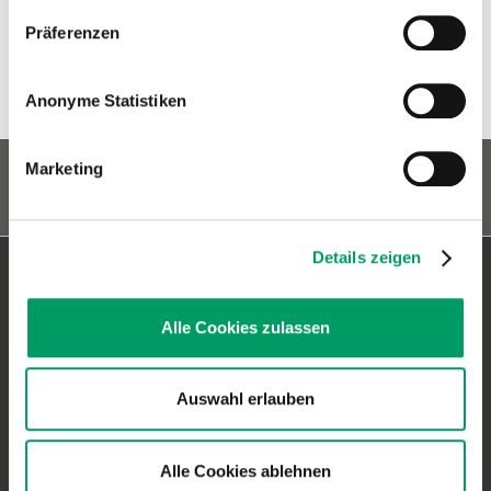
Präferenzen
Included in the following packages
1
Similar products
Anonyme Statistiken
Marketing
Details zeigen
Contact Heidelberg
Alle Cookies zulassen
Generatio GmbH
Blumenstr. 49
D-69115 Heidelberg
Auswahl erlauben
Contact: Dog Genetics
Alle Cookies ablehnen
Phone:
+49 (0)6221-38935-30