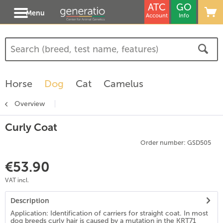
ATC
GO
Menu
Account
Info
Horse
Dog
Cat
Camelus
Overview
Curly Coat
Order number: GSD505
€53.90
VAT incl.
Description
Application: Identification of carriers for straight coat. In most
dog breeds curly hair is caused by a mutation in the KRT71