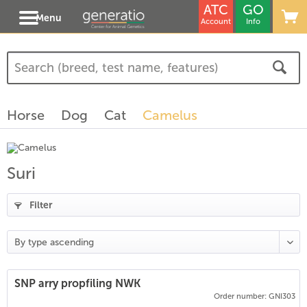
ATC
GO
Menu
Account
Info
Horse
Dog
Cat
Camelus
Suri
Filter
SNP arry propfiling NWK
Order number: GNI303