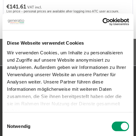
€141.61
VAT incl.
List price - personal prices are available after logging into ATC user account.
Diese Webseite verwendet Cookies
Wir verwenden Cookies, um Inhalte zu personalisieren
und Zugriffe auf unsere Website anonymisiert zu
analysieren. Außerdem geben wir Informationen zu Ihrer
Verwendung unserer Website an unsere Partner für
Contact Heidelberg
Analysen weiter. Unsere Partner führen diese
Informationen möglicherweise mit weiteren Daten
Generatio GmbH
zusammen, die Sie ihnen bereitgestellt haben oder die
Blumenstr. 49
sie im Rahmen Ihrer Nutzung der Dienste gesammelt
D-69115 Heidelberg
haben.
Einwilligungsauswahl
Contact: Dog Genetics
Impressum
Datenschutzerklärung
Notwendig
Phone:
+49 (0)6221-38935-30